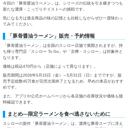
今回の「豚骨醤油ラーメン」は、シリーズの伝統を引き継ぎつつも
新たな濃厚・こってりテイストへの挑戦です。
気になる方は過去商品の味の記憶とも比較しながらぜひ一度味わっ
てみてください。
「豚骨醤油ラーメン」販売・予約情報
「豚骨醤油ラーメン」は全国のスシロー店舗で展開されますが、持
ち帰り専門店「スシロー To Go」や「京樽・スシロー」は対象外と
なります。
価格は税込470円から（店舗によって異なります）。
販売期間は2026年5月15日（金）～5月31日（日）までですが、販
売予定総数45万食が完売次第終了となるため、早めの来店がおすす
めです。
また、アプリや公式ホームページから各店舗の在庫状況や価格も随
時確認できます。
まとめ―限定ラーメンを食べ逃さないために
スシローの新作「豚骨醤油ラーメン」は、濃厚な豚骨スープに冴え