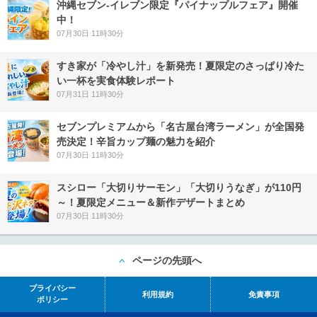
沖縄セブン‐イレブン限定『パイナップルフェア』開催
中！
07月30日 11時30分
すき家が「冷やし汁」を新発売！夏限定のさっぱり冷た
い一杯を実食体験レポート
07月31日 11時30分
セブンプレミアムから「名古屋台湾ラーメン」が全国発
売決定！辛旨カップ麺の魅力を紹介
07月30日 11時30分
スシロー「大切りサーモン」「大切りうなぎ」が110円
～！夏限定メニュー＆新作デザートまとめ
07月30日 11時30分
ページの先頭へ
プライバシー
利用規約
免責事項
ポリシー