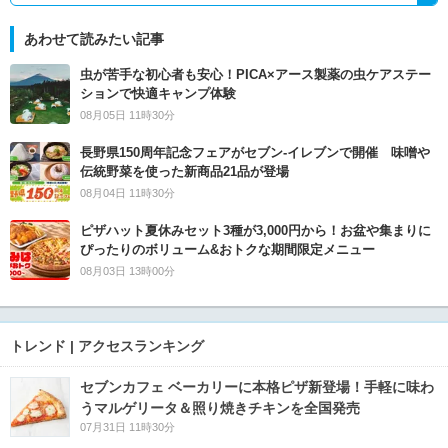
あわせて読みたい記事
虫が苦手な初心者も安心！PICA×アース製薬の虫ケアステー
ションで快適キャンプ体験
08月05日 11時30分
長野県150周年記念フェアがセブン-イレブンで開催 味噌や
伝統野菜を使った新商品21品が登場
08月04日 11時30分
ピザハット夏休みセット3種が3,000円から！お盆や集まりに
ぴったりのボリューム&おトクな期間限定メニュー
08月03日 13時00分
トレンド | アクセスランキング
セブンカフェ ベーカリーに本格ピザ新登場！手軽に味わ
うマルゲリータ＆照り焼きチキンを全国発売
07月31日 11時30分