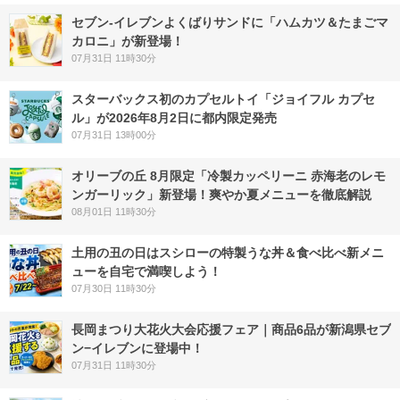
セブン‐イレブンよくばりサンドに「ハムカツ＆たまごマ
カロニ」が新登場！
07月31日 11時30分
スターバックス初のカプセルトイ「ジョイフル カプセ
ル」が2026年8月2日に都内限定発売
07月31日 13時00分
オリーブの丘 8月限定「冷製カッペリーニ 赤海老のレモ
ンガーリック」新登場！爽やか夏メニューを徹底解説
08月01日 11時30分
土用の丑の日はスシローの特製うな丼＆食べ比べ新メニ
ューを自宅で満喫しよう！
07月30日 11時30分
長岡まつり大花火大会応援フェア｜商品6品が新潟県セブ
ン−イレブンに登場中！
07月31日 11時30分