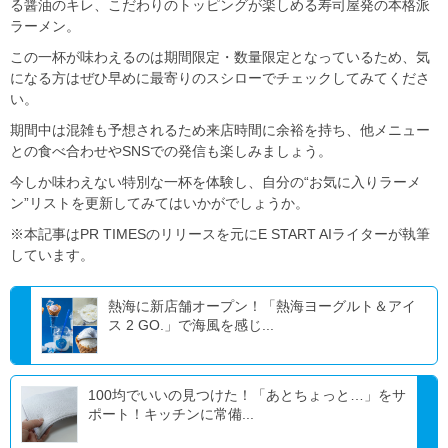
る醤油のキレ、こだわりのトッピングが楽しめる寿司屋発の本格派
ラーメン。
この一杯が味わえるのは期間限定・数量限定となっているため、気
になる方はぜひ早めに最寄りのスシローでチェックしてみてくださ
い。
期間中は混雑も予想されるため来店時間に余裕を持ち、他メニュー
との食べ合わせやSNSでの発信も楽しみましょう。
今しか味わえない特別な一杯を体験し、自分の“お気に入りラーメ
ン”リストを更新してみてはいかがでしょうか。
※本記事はPR TIMESのリリースを元にE START AIライターが執筆
しています。
熱海に新店舗オープン！「熱海ヨーグルト＆アイ
ス 2 GO.」で海風を感じ...
100均でいいの見つけた！「あとちょっと…」をサ
ポート！キッチンに常備...