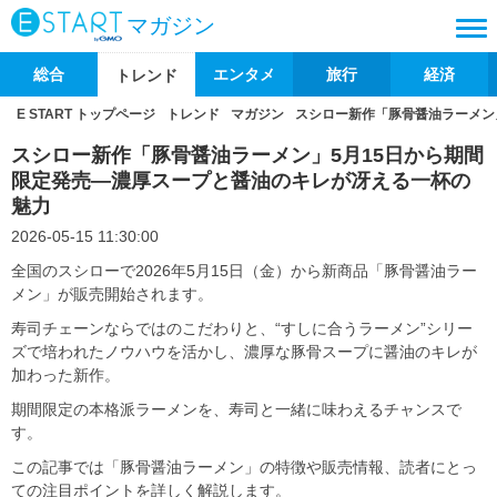
マガジン
総合
エンタメ
旅行
経済
トレンド
E START トップページ
トレンド
マガジン
スシロー新作「豚骨醤油ラーメン
スシロー新作「豚骨醤油ラーメン」5月15日から期間
限定発売―濃厚スープと醤油のキレが冴える一杯の
魅力
2026-05-15 11:30:00
全国のスシローで2026年5月15日（金）から新商品「豚骨醤油ラー
メン」が販売開始されます。
寿司チェーンならではのこだわりと、“すしに合うラーメン”シリー
ズで培われたノウハウを活かし、濃厚な豚骨スープに醤油のキレが
加わった新作。
期間限定の本格派ラーメンを、寿司と一緒に味わえるチャンスで
す。
この記事では「豚骨醤油ラーメン」の特徴や販売情報、読者にとっ
ての注目ポイントを詳しく解説します。