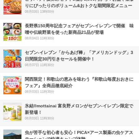
りにぴったりのボリューム&おトクな期間限定メニュー
08月03日 13時00分
長野県150周年記念フェアがセブン-イレブンで開催 味
噌や伝統野菜を使った新商品21品が登場
08月04日 11時30分
セブン‐イレブン「からあげ棒」「アメリカンドッグ」3
日間限定30円引きセールを開催中！
08月07日 11時30分
関西限定！和歌山の恵みを味わう『和歌山毎度おおきに
フェア』全商品徹底紹介
08月03日 11時30分
氷結®mottainai 富良野メロンがセブン‐イレブン限定で
新登場！
08月03日 11時30分
虫が苦手な初心者も安心！PICA×アース製薬の虫ケアス
テーションで快適キャンプ体験