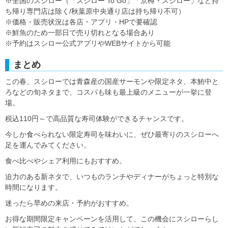
※全国のスシロー（「スシロー To Go」「京樽・スシロー」など持
ち帰り専門店は除く/秋葉原中央通り店は持ち帰り不可）
※価格・販売状況は各店・アプリ・HPで要確認
※鮮魚のため一部日で売り切れとなる場合あり
※予約はスシロー公式アプリやWEBサイトから可能
まとめ
この春、スシローでは青森産の国産サーモンや限定ネタ、本鮪中と
ろなどの旬ネタまで、コスパも味も最上級のメニューが一挙に登
場。
税込110円～で高品質な寿司体験ができるチャンスです。
今しか食べられない限定寿司を味わいに、ぜひ最寄りのスシローへ
足を運んでみてください。
食べ比べやシェア利用にもおすすめ。
迫力のある新ネタで、いつものランチやディナーがちょっと特別な
時間になります。
迷ったら早めの来店・予約がおすすめ。
お得な期間限定キャンペーンを活用して、この機会にスシローらし