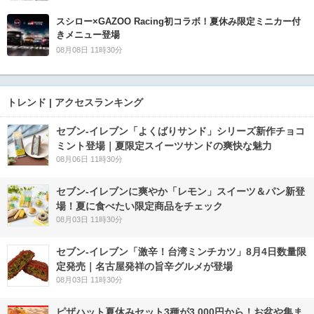
スシロー×GAZOO Racing初コラボ！夏休み限定ミニカー付
きメニュー登場
08月08日 11時30分
トレンド | アクセスランキング
セブン‐イレブン「よくばりサンド」シリーズ新作チョコ
ミント登場｜夏限定スイーツサンドの爽快な魅力
08月06日 11時30分
セブン‐イレブンに爽やか「レモン」スイーツ＆パン新登
場！夏に食べたい限定商品をチェック
08月03日 11時30分
セブン-イレブン「激辛！台湾ミンチカツ」8月4日数量限
定発売｜名古屋発祥の旨辛グルメが登場
08月03日 11時30分
ピザハット夏休みセット3種が3,000円から！お盆や集ま