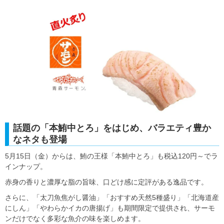
話題の「本鮪中とろ」をはじめ、バラエティ豊か
なネタも登場
5月15日（金）からは、鮪の王様「本鮪中とろ」も税込120円～でラ
インナップ。
赤身の香りと濃厚な脂の旨味、口どけ感に定評がある逸品です。
さらに、「太刀魚焦がし醤油」「おすすめ天然5種盛り」「北海道産
にしん」「やわらかイカの唐揚げ」も期間限定で提供され、サーモ
ンだけでなく多彩な魚介の味を楽しめます。