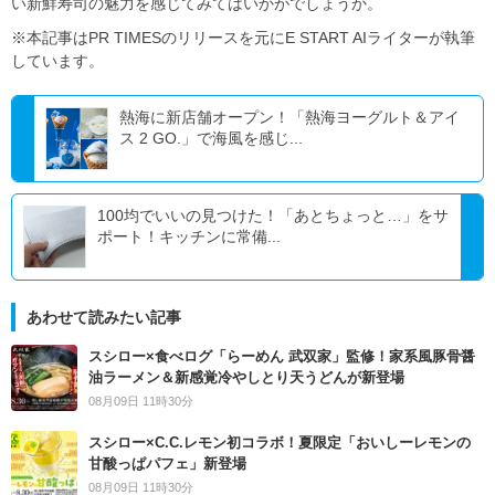
い新鮮寿司の魅力を感じてみてはいかがでしょうか。
※本記事はPR TIMESのリリースを元にE START AIライターが執筆
しています。
熱海に新店舗オープン！「熱海ヨーグルト＆アイ
ス 2 GO.」で海風を感じ...
100均でいいの見つけた！「あとちょっと…」をサ
ポート！キッチンに常備...
あわせて読みたい記事
スシロー×食べログ「らーめん 武双家」監修！家系風豚骨醤
油ラーメン＆新感覚冷やしとり天うどんが新登場
08月09日 11時30分
スシロー×C.C.レモン初コラボ！夏限定「おいしーレモンの
甘酸っぱパフェ」新登場
08月09日 11時30分