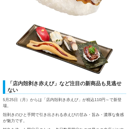
「店内殻剥き赤えび」など注目の新商品も見逃せ
ない
5月25日（月）からは「店内殻剥き赤えび」が税込110円～で新登
場。
殻剥きのひと手間で引き出される赤えびの甘み・旨み・濃厚な食感
が魅力です。