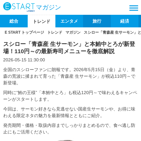
マガジン
総合
エンタメ
旅行
経済
トレンド
E START トップページ
トレンド
マガジン
スシロー「青森産 生サーモン」
スシロー「青森産 生サーモン」と本鮪中とろが新登
場！110円～の最新寿司メニューを徹底解説
2026-05-15 11:30:00
全国のスシローファンに朗報です。2026年5月15日（金）より、青
森の荒波に揉まれて育った「青森産 生サーモン」が税込110円～で
新登場。
同時に“鮪の王様”「本鮪中とろ」も税込120円～で味わえるキャンペ
ーンがスタートします。
今回は、サーモン好きなら見逃せない国産生サーモンや、お得に味
わえる限定ネタの魅力を最新情報とともにご紹介。
発売期間・価格・取扱内容までしっかりまとめるので、食べ逃し防
止にもご活用ください。