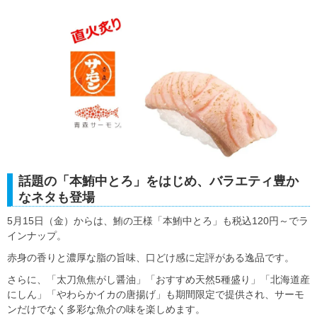
話題の「本鮪中とろ」をはじめ、バラエティ豊か
なネタも登場
5月15日（金）からは、鮪の王様「本鮪中とろ」も税込120円～でラ
インナップ。
赤身の香りと濃厚な脂の旨味、口どけ感に定評がある逸品です。
さらに、「太刀魚焦がし醤油」「おすすめ天然5種盛り」「北海道産
にしん」「やわらかイカの唐揚げ」も期間限定で提供され、サーモ
ンだけでなく多彩な魚介の味を楽しめます。