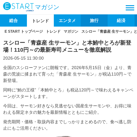
マガジン
総合
エンタメ
旅行
経済
トレンド
E START トップページ
トレンド
マガジン
スシロー「青森産 生サーモン」
スシロー「青森産 生サーモン」と本鮪中とろが新登
場！110円～の最新寿司メニューを徹底解説
2026-05-15 11:30:00
全国のスシローファンに朗報です。2026年5月15日（金）より、青
森の荒波に揉まれて育った「青森産 生サーモン」が税込110円～で
新登場。
同時に“鮪の王様”「本鮪中とろ」も税込120円～で味わえるキャンペ
ーンがスタートします。
今回は、サーモン好きなら見逃せない国産生サーモンや、お得に味
わえる限定ネタの魅力を最新情報とともにご紹介。
発売期間・価格・取扱内容までしっかりまとめるので、食べ逃し防
止にもご活用ください。