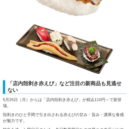
「店内殻剥き赤えび」など注目の新商品も見逃せ
ない
5月25日（月）からは「店内殻剥き赤えび」が税込110円～で新登
場。
殻剥きのひと手間で引き出される赤えびの甘み・旨み・濃厚な食感
が魅力です。