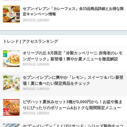
セブン‐イレブン「カレーフェス」全15品商品詳細とお得な限
定キャンペーン情報
08月07日 11時30分
トレンド | アクセスランキング
オリーブの丘 8月限定「冷製カッペリーニ 赤海老のレモ
ンガーリック」新登場！爽やか夏メニューを徹底解説
08月01日 11時30分
セブン‐イレブンに爽やか「レモン」スイーツ＆パン新登
場！夏に食べたい限定商品をチェック
08月03日 11時30分
ピザハット夏休みセット3種が3,000円から！お盆や集ま
りにぴったりのボリューム&おトクな期間限定メニュー
08月03日 13時00分
セブン‐イレブン「よくばりサンド」シリーズ新作チョコ