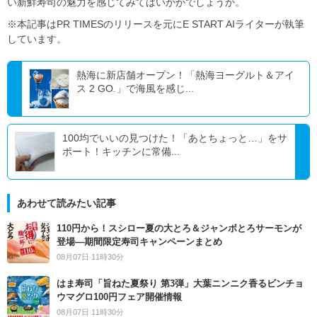
い新鮮寿司の魅力を感じてみてはいかがでしょうか。
※本記事はPR TIMESのリリースを元にE START AIライターが執筆
しています。
熱海に新店舗オープン！「熱海ヨーグルト＆アイ
ス 2 GO.」で海風を感じ...
100均でいいの見つけた！「あとちょっと…」をサ
ポート！キッチンに常備...
あわせて読みたい記事
110円から！スシロー夏の大とろ＆ジャンボとろサーモンが
登場―期間限定寿司キャンペーンまとめ
08月07日 11時30分
はま寿司「旨ねた夏祭り 第3弾」大葉ニンニク香るビンチョ
ウマグロ100円フェア開催情報
08月07日 11時30分