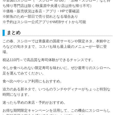
※全国のスシロー（「スシロー To Go」「京樽・スシロー」など持
ち帰り専門店は除く/秋葉原中央通り店は持ち帰り不可）
※価格・販売状況は各店・アプリ・HPで要確認
※鮮魚のため一部日で売り切れとなる場合あり
※予約はスシロー公式アプリやWEBサイトから可能
まとめ
この春、スシローでは青森産の国産サーモンや限定ネタ、本鮪中と
ろなどの旬ネタまで、コスパも味も最上級のメニューが一挙に登
場。
税込110円～で高品質な寿司体験ができるチャンスです。
今しか食べられない限定寿司を味わいに、ぜひ最寄りのスシローへ
足を運んでみてください。
食べ比べやシェア利用にもおすすめ。
迫力のある新ネタで、いつものランチやディナーがちょっと特別な
時間になります。
迷ったら早めの来店・予約がおすすめ。
お得な期間限定キャンペーンを活用して、この機会にスシローらし