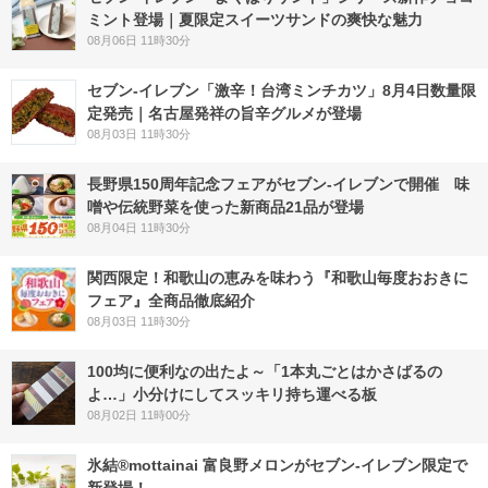
ミント登場｜夏限定スイーツサンドの爽快な魅力
08月06日 11時30分
セブン-イレブン「激辛！台湾ミンチカツ」8月4日数量限
定発売｜名古屋発祥の旨辛グルメが登場
08月03日 11時30分
長野県150周年記念フェアがセブン-イレブンで開催 味
噌や伝統野菜を使った新商品21品が登場
08月04日 11時30分
関西限定！和歌山の恵みを味わう『和歌山毎度おおきに
フェア』全商品徹底紹介
08月03日 11時30分
100均に便利なの出たよ～「1本丸ごとはかさばるの
よ…」小分けにしてスッキリ持ち運べる板
08月02日 11時00分
氷結®mottainai 富良野メロンがセブン‐イレブン限定で
新登場！