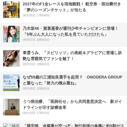
2027年のF1全レースを現地観戦！ 航空券・宿泊費付き
「夢のシーズンチケット」が当たる
08月05日 17時48分
乃木坂46・賀喜遥香が週刊少年チャンピオンに登場！
「5年ぶん大人になった私を見ていただけたら」
08月07日 18時00分
東雲うみ、「スピリッツ」の表紙＆グラビアに登場し妖
艶な雰囲気でファンを魅了！
08月03日 18時00分
なぜ59歳の三浦知良選手を起用？ ONODERA GROUP
と重なった「努力の積み重ね」
08月05日 16時00分
うつ病治療、「医師任せ」から共同意思決定へ 新ガイ
ドラインが示す診療改革
08月03日 17時25分
「帰宅後、冷蔵庫が空っぽ」旅行前後の食事に約5割がス