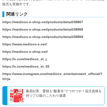
販売も実施中です。
関連リンク
https://medicos-e-shop.net/products/detail/38867
https://medicos-e-shop.net/products/detail/38868
https://medicos-e-shop.net/products/detail/38869
https://www.medicos-e.net/
https://medicos-e-shop.net/
https://x.com/medicos_et_j
https://x.com/medicos_et_02
https://www.instagram.com/medicos_entertainment_official/?
hl=ja
藤原紀香、愛猫も“酸素水”でつやつや！温活資格を
持つプロ級のこだわり披露