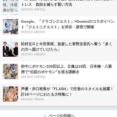
トレス 負担を減らす賢い方法
08月01日 20時33分
Google、「ドラゴンクエスト」×Geminiのコラボイベン
ト「ジェミニクエスト」を渋谷・原宿で開催
08月03日 18時42分
松村北斗と今田美桜、急逝した東野圭吾氏へ誓う「多く
の方へ届けていけたら」
08月04日 14時00分
街中にポケモン100匹以上、立像は19匹 日本橋・八重
洲で“伝説のポケモン”を巡る謎解き
08月05日 15時55分
声優・井口裕香が「FLASH」で圧巻のスタイルを披露！
計18ページにわたる大特集に！
08月05日 7時00分
ページの先頭へ