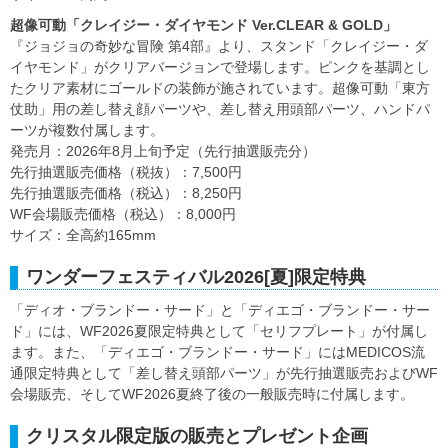
超像可動「クレイジー・ダイヤモンド Ver.CLEAR & GOLD」
『ジョジョの奇妙な冒険 第4部』より、スタンド「クレイジー・ダ
イヤモンド」がクリアバージョンで登場します。ピンクを基調とし
たクリア素材にゴールドの装飾が施されています。超像可動「東方
仗助」用の差し替え顔パーツや、差し替え用頭部パーツ、ハンドパ
ーツが複数付属します。
発売月：2026年8月上旬予定（先行抽選販売分）
先行抽選販売価格（税抜）：7,500円
先行抽選販売価格（税込）：8,250円
WF会場販売価格（税込）：8,000円
サイズ：全高約165mm
ワンダーフェスティバル2026[夏]限定特典
「ディオ・ブランドー・サード」と「ディエゴ・ブランドー・サー
ド」には、WF2026夏限定特典として「セリフプレート」が付属し
ます。また、「ディエゴ・ブランドー・サード」にはMEDICOS流
通限定特典として「差し替え頭部パーツ」が先行抽選販売およびWF
会場販売、そしてWF2026夏終了後の一般販売時に付属します。
クリスタル限定版の販売とプレゼント企画