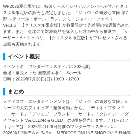
WF2026夏会場では、特製ケースとシリアルナンバーが付いたクリ
スタル限定版の販売も決定しました。『ジョジョの奇妙な冒険 第7
部 スティール・ボール・ラン』より「ジャイロ・ツェペリ
Ver.1.5」【クリスタル限定版】が数量限定で先着順の抽選販売され
ます。また、会場にて対象商品を購入した方の中から抽選で、「シ
ーザー・A・ツェペリ」【クリスタル限定版】がプレゼントされる
企画も実施されます。
イベント概要
イベント名：ワンダーフェスティバル2026[夏]
会場：幕張メッセ 国際展示場 1～8ホール
日時：2026年7月26日(日) 10:00～17:00
まとめ
メディコス・エンタテインメントは、『ジョジョの奇妙な冒険』シ
リーズの人気フィギュア「超像可動」から、「ディオ・ブランド
ー・サード」「ディエゴ・ブランドー・サード」「クレイジー・ダ
イヤモンド Ver.CLEAR & GOLD」の3種を発売します。これらのフ
ィギュアは、2026年7月26日開催のワンダーフェスティバル
2026[夏]で販売されるほか、MEDICOS ONLINE SHOPでの先行抽選