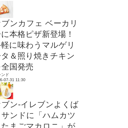
セブンカフェ ベーカリ
ーに本格ピザ新登場！
手軽に味わうマルゲリ
ータ＆照り焼きチキン
を全国発売
レンド
6-07-31 11:30
セブン‐イレブンよくば
りサンドに「ハムカツ
＆たまごマカロニ」が