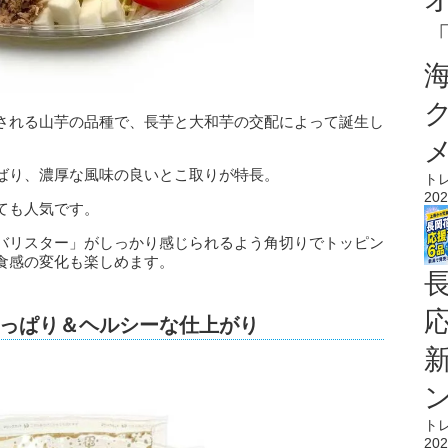
される山芋の品種で、長芋と大和芋の交配によって誕生し
ばり、濃厚な風味の良いとこ取りが特長。
ト
202
ても人気です。
バリスター」がしっかり感じられるよう角切りでトッピン
食感の変化も楽しめます。
っぱり＆ヘルシーな仕上がり
ト
202