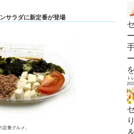
ンサラダに新定番が登場
ト
202
の定番グルメ。