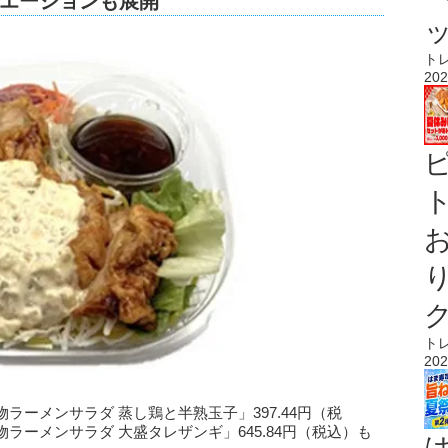
エーションも展開
ト
202
ト
ト
202
ーメンサラダ 蒸し鶏と半熟玉子」397.44円（税
ーメンサラダ 大盛タレザンギ」645.84円（税込）も