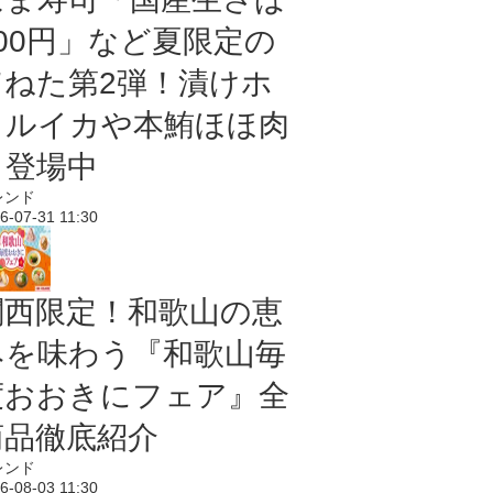
100円」など夏限定の
旨ねた第2弾！漬けホ
タルイカや本鮪ほほ肉
も登場中
レンド
6-07-31 11:30
関西限定！和歌山の恵
みを味わう『和歌山毎
度おおきにフェア』全
商品徹底紹介
レンド
6-08-03 11:30