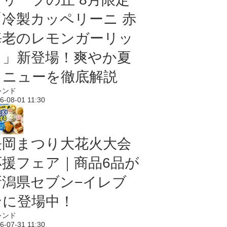
「冷製カッペリーニ 赤
海老のレモンガーリッ
ク」新登場！爽やか夏
メニューを徹底解説
レンド
6-08-01 11:30
長岡まつり大花火大会
応援フェア｜商品6品が
新潟県セブン−イレブ
ンに登場中！
レンド
6-07-31 11:30