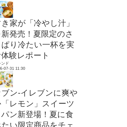
すき家が「冷やし汁」
を新発売！夏限定のさ
っぱり冷たい一杯を実
食体験レポート
レンド
6-07-31 11:30
セブン‐イレブンに爽や
か「レモン」スイーツ
＆パン新登場！夏に食
べたい限定商品をチェ