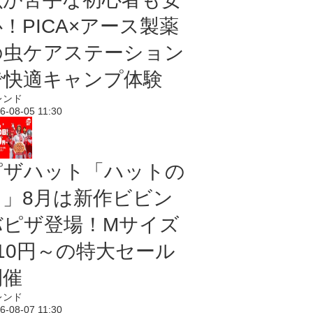
！PICA×アース製薬
の虫ケアステーション
で快適キャンプ体験
レンド
6-08-05 11:30
ピザハット「ハットの
日」8月は新作ビビン
バピザ登場！Mサイズ
810円～の特大セール
開催
レンド
6-08-07 11:30