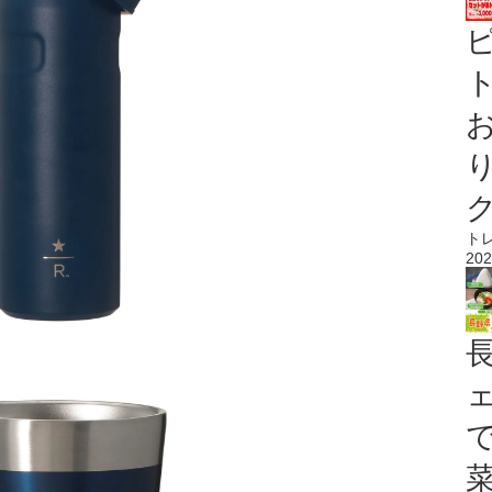
ト
ト
202