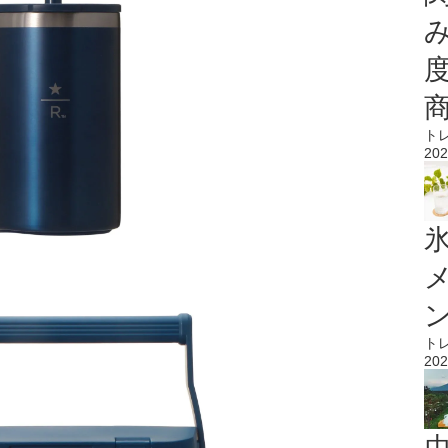
ト
202
氷
ト
202