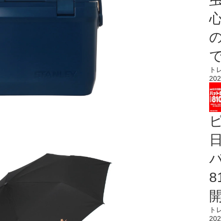
心
ト
202
ト
202