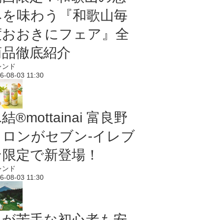
みを味わう『和歌山毎
度おおきにフェア』全
商品徹底紹介
レンド
6-08-03 11:30
結®mottainai 富良野
メロンがセブン‐イレブ
ン限定で新登場！
レンド
6-08-03 11:30
虫が苦手な初心者も安