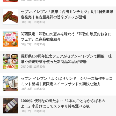
セブン-イレブン「激辛！台湾ミンチカツ」8月4日数量限
定発売｜名古屋発祥の旨辛グルメが登場
08月03日 11時30分
関西限定！和歌山の恵みを味わう『和歌山毎度おおきに
フェア』全商品徹底紹介
08月03日 11時30分
長野県150周年記念フェアがセブン-イレブンで開催 味
噌や伝統野菜を使った新商品21品が登場
08月04日 11時30分
セブン‐イレブン「よくばりサンド」シリーズ新作チョコ
ミント登場｜夏限定スイーツサンドの爽快な魅力
08月06日 11時30分
100均に便利なの出たよ～「1本丸ごとはかさばるの
よ…」小分けにしてスッキリ持ち運べる板
08月02日 11時00分