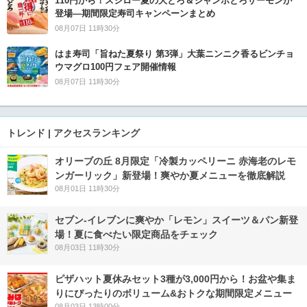
110円から！スシロー夏の大とろ＆ジャンボとろサーモンが
登場―期間限定寿司キャンペーンまとめ
08月07日 11時30分
はま寿司「旨ねた夏祭り 第3弾」大葉ニンニク香るビンチョ
ウマグロ100円フェア開催情報
08月07日 11時30分
トレンド | アクセスランキング
オリーブの丘 8月限定「冷製カッペリーニ 赤海老のレモ
ンガーリック」新登場！爽やか夏メニューを徹底解説
08月01日 11時30分
セブン‐イレブンに爽やか「レモン」スイーツ＆パン新登
場！夏に食べたい限定商品をチェック
08月03日 11時30分
ピザハット夏休みセット3種が3,000円から！お盆や集ま
りにぴったりのボリューム&おトクな期間限定メニュー
08月03日 13時00分