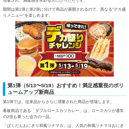
増量され、満腹感を求める方にぴったりです。
期間は第1弾と第2弾に分けて商品が展開されるので、異なる“デカ盛
りメニュー”を楽しめます。
第1弾（5/13〜5/19）おすすめ！満足感重視のボリ
ュームアップ新商品
第1弾では、従来品からさらに増量された商品が登場します。
看板商品である「ダブルロースカツカレー」は、ロースカツが通常
の2倍も乗った迫力の一品。
「ばくだんおにぎり和風ツナマヨ」は、人気の和風ツナマヨおにぎ