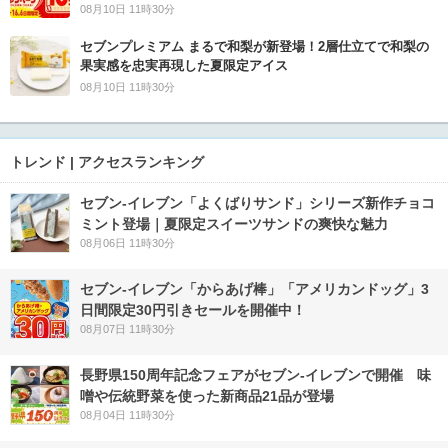
08月10日 11時30分
セブンプレミアム まるで和梨が新登場！2層仕立てで和梨の
果実感を忠実再現した夏限定アイス
08月10日 11時30分
トレンド | アクセスランキング
セブン‐イレブン「よくばりサンド」シリーズ新作チョコ
ミント登場｜夏限定スイーツサンドの爽快な魅力
08月06日 11時30分
セブン‐イレブン「からあげ棒」「アメリカンドッグ」3
日間限定30円引きセールを開催中！
08月07日 11時30分
長野県150周年記念フェアがセブン-イレブンで開催 味
噌や伝統野菜を使った新商品21品が登場
08月04日 11時30分