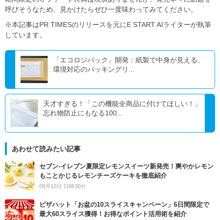
呼びそうなため、見かけたらぜひ一度味わってみてください。
※本記事はPR TIMESのリリースを元にE START AIライターが執筆
しています。
「エコロジパック」開発：紙製で中身が見える、
環境対応のパッキングリ...
天才すぎる！「この機能全商品に付けてほしい！」
忘れ物防止にもなる100...
あわせて読みたい記事
セブン‐イレブン夏限定レモンスイーツ新発売！爽やかレモン
もことかじるレモンチーズケーキを徹底紹介
08月10日 11時30分
ピザハット「お盆の10スライスキャンペーン」6日間限定で
最大60スライス獲得！お得なポイント活用術を紹介