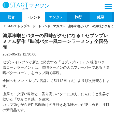
マガジン
総合
エンタメ
旅行
経済
トレンド
E START トップページ
トレンド
マガジン
濃厚味噌とバターの風味がクセに
濃厚味噌とバターの風味がクセになる！セブンプレ
ミアム新作「味噌バター風コーンラーメン」全国発
売
2026-05-12 11:30:00
セブン‐イレブンが新たに発売する「セブンプレミアム 味噌バター
風コーンラーメン」は、味噌ラーメンの人気フレーバーである「味
噌バターコーン」をカップ麺で再現。
全国のセブン‐イレブン店舗にて5月12日（火）より順次発売されま
す。
濃厚でコク深い味噌と、香り高いバターに加え、にんにくと生姜が
効いた「やみつき感」を追求。
カップ麺ながら専門店顔負けの奥行きある味わいが楽しめる、注目
の新商品です。