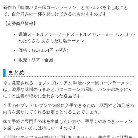
新作の「味噌バター風コーンラーメン」と食べ比べを楽しむこと
で、自分好みの一杯を見つけてみるのもおすすめです。
【定番商品情報】
醤油ヌードル／シーフードヌードル／カレーヌードル／わか
めたくさん あさりだし塩ラーメン
価格：各170.64円（税込）
販売エリア：全国
まとめ
今回発売される「セブンプレミアム 味噌バター風コーンラーメン」
は、濃厚な味噌のうまみとバターコーンの風味、パンチのあるにん
にくと生姜が絶妙に合わさった逸品です。
全国のセブン‐イレブンで気軽に入手できるため、話題性と満足感の
両方を満たしてくれる新定番となることでしょう。
家で手軽に専門店の味を堪能したい方や、手早くやみつきラーメン
を楽しみたい方には特におすすめです。
期間限定のオファーや特典は現状ありませんが、発売早々に話題を