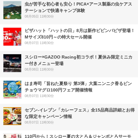
虫が苦手な初心者も安心！PICA×アース製薬の虫ケアス
テーションで快適キャンプ体験
08月05日 11時30分
ピザハット「ハットの日」8月は新作ビビンバピザ登場！
Mサイズ810円～の特大セール開催
08月07日 11時30分
スシロー×GAZOO Racing初コラボ！夏休み限定ミニカ
ー付きメニュー登場
08月08日 11時30分
はま寿司「旨ねた夏祭り 第3弾」大葉ニンニク香るビン
チョウマグロ100円フェア開催情報
08月07日 11時30分
セブン‐イレブン「カレーフェス」全15品商品詳細とお得
な限定キャンペーン情報
08月07日 11時30分
110円から！スシロー夏の大とろ＆ジャンボとろサーモ