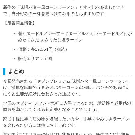
新作の「味噌バター風コーンラーメン」と食べ比べを楽しむこと
で、自分好みの一杯を見つけてみるのもおすすめです。
【定番商品情報】
醤油ヌードル／シーフードヌードル／カレーヌードル／わか
めたくさん あさりだし塩ラーメン
価格：各170.64円（税込）
販売エリア：全国
まとめ
今回発売される「セブンプレミアム 味噌バター風コーンラーメン」
は、濃厚な味噌のうまみとバターコーンの風味、パンチのあるにん
にくと生姜が絶妙に合わさった逸品です。
全国のセブン‐イレブンで気軽に入手できるため、話題性と満足感の
両方を満たしてくれる新定番となることでしょう。
家で手軽に専門店の味を堪能したい方や、手早くやみつきラーメン
を楽しみたい方には特におすすめです。
期間限定のオファーや特典は現状ありませんが、発売早々に話題を