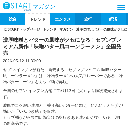
マガジン
総合
エンタメ
旅行
経済
トレンド
E START トップページ
トレンド
マガジン
濃厚味噌とバターの風味がクセに
濃厚味噌とバターの風味がクセになる！セブンプレ
ミアム新作「味噌バター風コーンラーメン」全国発
売
2026-05-12 11:30:00
セブン‐イレブンが新たに発売する「セブンプレミアム 味噌バター
風コーンラーメン」は、味噌ラーメンの人気フレーバーである「味
噌バターコーン」をカップ麺で再現。
全国のセブン‐イレブン店舗にて5月12日（火）より順次発売されま
す。
濃厚でコク深い味噌と、香り高いバターに加え、にんにくと生姜が
効いた「やみつき感」を追求。
カップ麺ながら専門店顔負けの奥行きある味わいが楽しめる、注目
の新商品です。