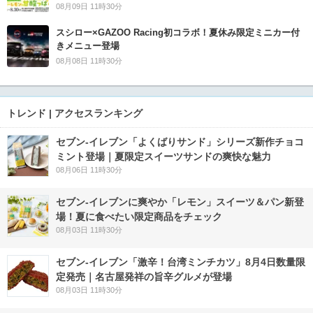
08月09日 11時30分
スシロー×GAZOO Racing初コラボ！夏休み限定ミニカー付
きメニュー登場
08月08日 11時30分
トレンド | アクセスランキング
セブン‐イレブン「よくばりサンド」シリーズ新作チョコ
ミント登場｜夏限定スイーツサンドの爽快な魅力
08月06日 11時30分
セブン‐イレブンに爽やか「レモン」スイーツ＆パン新登
場！夏に食べたい限定商品をチェック
08月03日 11時30分
セブン-イレブン「激辛！台湾ミンチカツ」8月4日数量限
定発売｜名古屋発祥の旨辛グルメが登場
08月03日 11時30分