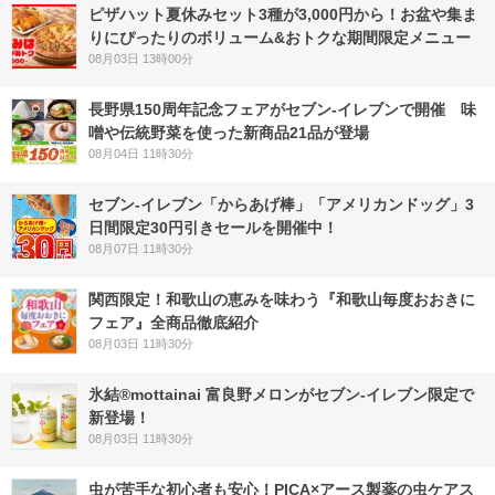
ピザハット夏休みセット3種が3,000円から！お盆や集ま
りにぴったりのボリューム&おトクな期間限定メニュー
08月03日 13時00分
長野県150周年記念フェアがセブン-イレブンで開催 味
噌や伝統野菜を使った新商品21品が登場
08月04日 11時30分
セブン‐イレブン「からあげ棒」「アメリカンドッグ」3
日間限定30円引きセールを開催中！
08月07日 11時30分
関西限定！和歌山の恵みを味わう『和歌山毎度おおきに
フェア』全商品徹底紹介
08月03日 11時30分
氷結®mottainai 富良野メロンがセブン‐イレブン限定で
新登場！
08月03日 11時30分
虫が苦手な初心者も安心！PICA×アース製薬の虫ケアス