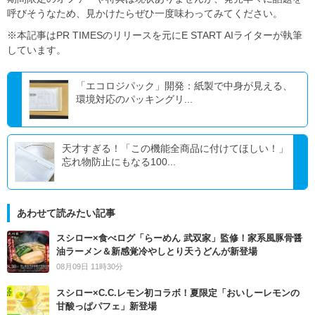
呼びそうなため、見かけたらぜひ一度味わってみてください。
※本記事はPR TIMESのリリースを元にE START AIライターが執筆
しています。
「エコロジパック」開発：紙製で中身が見える、
環境対応のパッキングリ...
天才すぎる！「この機能全商品に付けてほしい！」
忘れ物防止にもなる100...
あわせて読みたい記事
スシロー×食べログ「らーめん 武双家」監修！家系風豚骨醤
油ラーメン＆新感覚冷やしとり天うどんが新登場
08月09日 11時30分
スシロー×C.C.レモン初コラボ！夏限定「おいしーレモンの
甘酸っぱパフェ」新登場