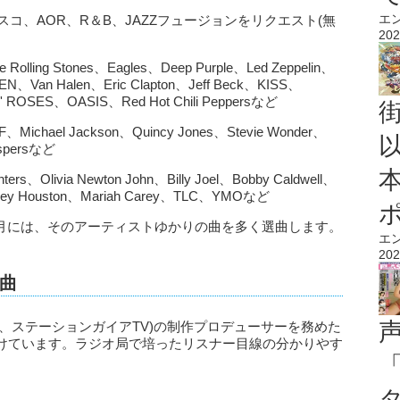
エ
スコ、AOR、R＆B、JAZZフュージョンをリクエスト(無
202
ing Stones、Eagles、Deep Purple、Led Zeppelin、
N、Van Halen、Eric Clapton、Jeff Beck、KISS、
 ROSES、OASIS、Red Hot Chili Peppersなど
l Jackson、Quincy Jones、Stevie Wonder、
spersなど
livia Newton John、Billy Joel、Bobby Caldwell、
ney Houston、Mariah Carey、TLC、YMOなど
ストの命日月には、そのアーティストゆかりの曲を多く選曲します。
エ
202
曲
放送、ステーションガイアTV)の制作プロデューサーを務めた
けています。ラジオ局で培ったリスナー目線の分かりやす
。