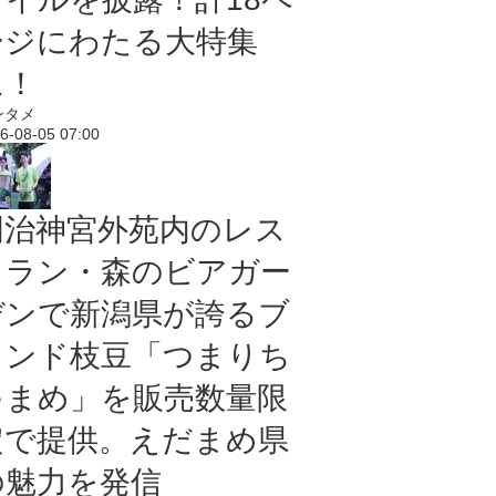
ージにわたる大特集
に！
ンタメ
6-08-05 07:00
明治神宮外苑内のレス
トラン・森のビアガー
デンで新潟県が誇るブ
ランド枝豆「つまりち
ゃまめ」を販売数量限
定で提供。えだまめ県
の魅力を発信