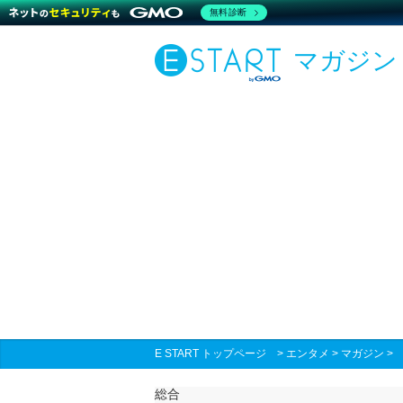
無料診断
マガジン
E START トップページ
>
エンタメ
>
マガジン
総合