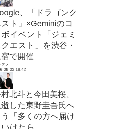
oogle、「ドラゴンク
スト」×Geminiのコ
ラボイベント「ジェミ
ニクエスト」を渋谷・
原宿で開催
ンタメ
6-08-03 18:42
松村北斗と今田美桜、
急逝した東野圭吾氏へ
誓う「多くの方へ届け
ていけたら」