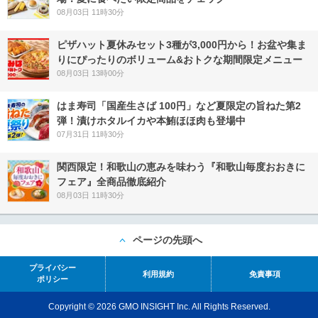
08月03日 11時30分
ピザハット夏休みセット3種が3,000円から！お盆や集ま
りにぴったりのボリューム&おトクな期間限定メニュー
08月03日 13時00分
はま寿司「国産生さば 100円」など夏限定の旨ねた第2
弾！漬けホタルイカや本鮪ほほ肉も登場中
07月31日 11時30分
関西限定！和歌山の恵みを味わう『和歌山毎度おおきに
フェア』全商品徹底紹介
08月03日 11時30分
ページの先頭へ
プライバシー
利用規約
免責事項
ポリシー
Copyright © 2026 GMO INSIGHT Inc. All Rights Reserved.