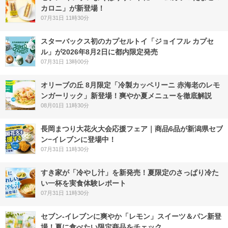
カロニ」が新登場！
07月31日 11時30分
スターバックス初のカプセルトイ「ジョイフル カプセ
ル」が2026年8月2日に都内限定発売
07月31日 13時00分
オリーブの丘 8月限定「冷製カッペリーニ 赤海老のレモ
ンガーリック」新登場！爽やか夏メニューを徹底解説
08月01日 11時30分
長岡まつり大花火大会応援フェア｜商品6品が新潟県セブ
ン−イレブンに登場中！
07月31日 11時30分
すき家が「冷やし汁」を新発売！夏限定のさっぱり冷た
い一杯を実食体験レポート
07月31日 11時30分
セブン‐イレブンに爽やか「レモン」スイーツ＆パン新登
場！夏に食べたい限定商品をチェック