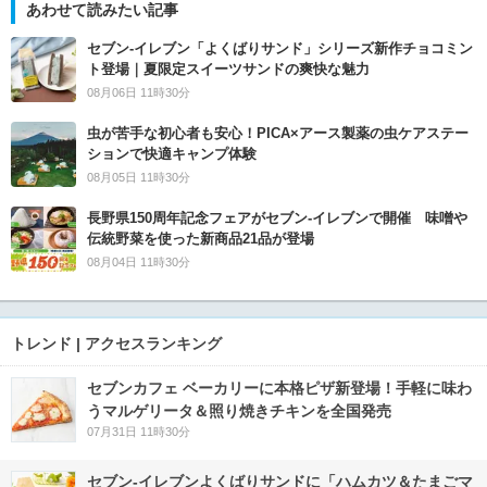
あわせて読みたい記事
セブン‐イレブン「よくばりサンド」シリーズ新作チョコミン
ト登場｜夏限定スイーツサンドの爽快な魅力
08月06日 11時30分
虫が苦手な初心者も安心！PICA×アース製薬の虫ケアステー
ションで快適キャンプ体験
08月05日 11時30分
長野県150周年記念フェアがセブン-イレブンで開催 味噌や
伝統野菜を使った新商品21品が登場
08月04日 11時30分
トレンド | アクセスランキング
セブンカフェ ベーカリーに本格ピザ新登場！手軽に味わ
うマルゲリータ＆照り焼きチキンを全国発売
07月31日 11時30分
セブン‐イレブンよくばりサンドに「ハムカツ＆たまごマ