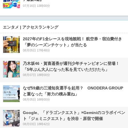
07月16日 13時00分
エンタメ | アクセスランキング
2027年のF1全レースを現地観戦！ 航空券・宿泊費付き
「夢のシーズンチケット」が当たる
08月05日 17時48分
乃木坂46・賀喜遥香が週刊少年チャンピオンに登場！
「5年ぶん大人になった私を見ていただけたら」
08月07日 18時00分
なぜ59歳の三浦知良選手を起用？ ONODERA GROUP
と重なった「努力の積み重ね」
08月05日 16時00分
Google、「ドラゴンクエスト」×Geminiのコラボイベン
ト「ジェミニクエスト」を渋谷・原宿で開催
08月03日 18時42分