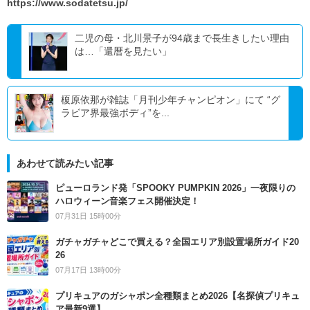
https://www.sodatetsu.jp/
二児の母・北川景子が94歳まで長生きしたい理由
は…「還暦を見たい」
榎原依那が雑誌「月刊少年チャンピオン」にて “グ
ラビア界最強ボディ”を...
あわせて読みたい記事
ピューロランド発「SPOOKY PUMPKIN 2026」一夜限りの
ハロウィーン音楽フェス開催決定！
07月31日 15時00分
ガチャガチャどこで買える？全国エリア別設置場所ガイド20
26
07月17日 13時00分
プリキュアのガシャポン全種類まとめ2026【名探偵プリキュ
ア最新9選】