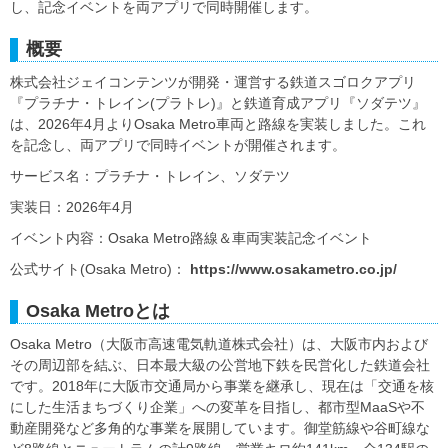
し、記念イベントを両アプリで同時開催します。
概要
株式会社ジェイコンテンツが開発・運営する鉄道スゴロクアプリ
『プラチナ・トレイン(プラトレ)』と鉄道育成アプリ『ソダテツ』
は、2026年4月よりOsaka Metro車両と路線を実装しました。これ
を記念し、両アプリで同時イベントが開催されます。
サービス名：プラチナ・トレイン、ソダテツ
実装日：2026年4月
イベント内容：Osaka Metro路線＆車両実装記念イベント
公式サイト(Osaka Metro)：
https://www.osakametro.co.jp/
Osaka Metroとは
Osaka Metro（大阪市高速電気軌道株式会社）は、大阪市内および
その周辺部を結ぶ、日本最大級の公営地下鉄を民営化した鉄道会社
です。2018年に大阪市交通局から事業を継承し、現在は「交通を核
にした生活まちづくり企業」への変革を目指し、都市型MaaSや不
動産開発など多角的な事業を展開しています。御堂筋線や谷町線な