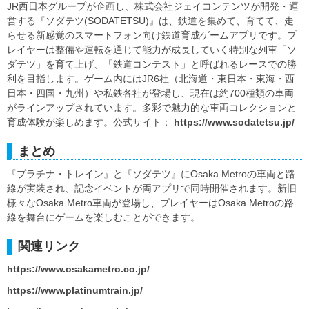
JR西日本グループが企画し、株式会社ジェイコンテンツが開発・運
営する『ソダテツ(SODATETSU)』は、鉄道を集めて、育てて、走
らせる新感覚のスマートフォン向け鉄道育成ゲームアプリです。プ
レイヤーは整備や運転を通じて能力が成長していく特別な列車「ソ
ダテツ」を育て上げ、「鉄道コンテスト」と呼ばれるレースでの勝
利を目指します。ゲーム内にはJR6社（北海道・東日本・東海・西
日本・四国・九州）や私鉄各社が登場し、現在は約700種類の車両
がラインアップされています。多彩で魅力的な車両コレクションと
育成体験が楽しめます。公式サイト：
https://www.sodatetsu.jp/
まとめ
『プラチナ・トレイン』と『ソダテツ』にOsaka Metroの車両と路
線が実装され、記念イベントが両アプリで同時開催されます。新旧
様々なOsaka Metro車両が登場し、プレイヤーはOsaka Metroの路
線を舞台にゲームを楽しむことができます。
関連リンク
https://www.osakametro.co.jp/
https://www.platinumtrain.jp/