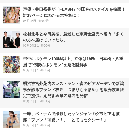
声優・井口裕香が「FLASH」で圧巻のスタイルを披露！
計18ページにわたる大特集に！
08月05日 7時00分
松村北斗と今田美桜、急逝した東野圭吾氏へ誓う「多く
の方へ届けていけたら」
08月04日 14時00分
街中にポケモン100匹以上、立像は19匹 日本橋・八重
洲で“伝説のポケモン”を巡る謎解き
08月05日 15時55分
明治神宮外苑内のレストラン・森のビアガーデンで新潟
県が誇るブランド枝豆「つまりちゃまめ」を販売数量限
定で提供。えだまめ県の魅力を発信
08月05日 15時51分
十味、ベトナムで撮影したヤンジャンのグラビアを披
露！ファン「可愛い！」「とてもセクシー！」
08月07日 15時00分