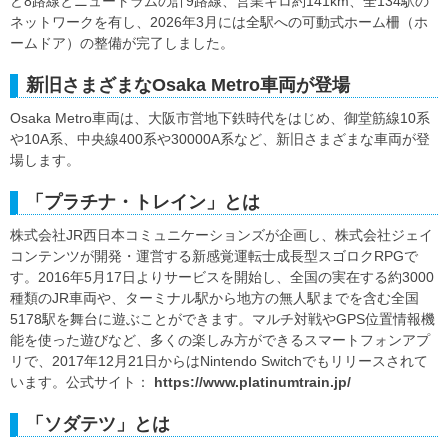
ど8路線とニュートラムの計9路線、営業キロ約141km、全134駅の
ネットワークを有し、2026年3月には全駅への可動式ホーム柵（ホ
ームドア）の整備が完了しました。
新旧さまざまなOsaka Metro車両が登場
Osaka Metro車両は、大阪市営地下鉄時代をはじめ、御堂筋線10系
や10A系、中央線400系や30000A系など、新旧さまざまな車両が登
場します。
「プラチナ・トレイン」とは
株式会社JR西日本コミュニケーションズが企画し、株式会社ジェイ
コンテンツが開発・運営する新感覚運転士成長型スゴロクRPGで
す。2016年5月17日よりサービスを開始し、全国の実在する約3000
種類のJR車両や、ターミナル駅から地方の無人駅までを含む全国
5178駅を舞台に遊ぶことができます。マルチ対戦やGPS位置情報機
能を使った遊びなど、多くの楽しみ方ができるスマートフォンアプ
リで、2017年12月21日からはNintendo Switchでもリリースされて
います。公式サイト：
https://www.platinumtrain.jp/
「ソダテツ」とは