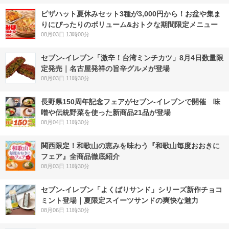
ピザハット夏休みセット3種が3,000円から！お盆や集ま
りにぴったりのボリューム&おトクな期間限定メニュー
08月03日 13時00分
セブン-イレブン「激辛！台湾ミンチカツ」8月4日数量限
定発売｜名古屋発祥の旨辛グルメが登場
08月03日 11時30分
長野県150周年記念フェアがセブン-イレブンで開催 味
噌や伝統野菜を使った新商品21品が登場
08月04日 11時30分
関西限定！和歌山の恵みを味わう『和歌山毎度おおきに
フェア』全商品徹底紹介
08月03日 11時30分
セブン‐イレブン「よくばりサンド」シリーズ新作チョコ
ミント登場｜夏限定スイーツサンドの爽快な魅力
08月06日 11時30分