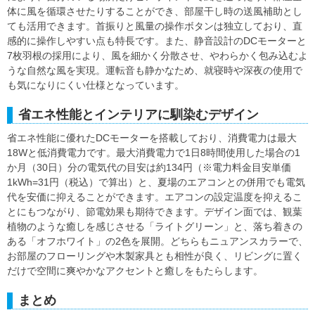
体に風を循環させたりすることができ、部屋干し時の送風補助とし
ても活用できます。首振りと風量の操作ボタンは独立しており、直
感的に操作しやすい点も特長です。また、静音設計のDCモーターと
7枚羽根の採用により、風を細かく分散させ、やわらかく包み込むよ
うな自然な風を実現。運転音も静かなため、就寝時や深夜の使用で
も気になりにくい仕様となっています。
省エネ性能とインテリアに馴染むデザイン
省エネ性能に優れたDCモーターを搭載しており、消費電力は最大
18Wと低消費電力です。最大消費電力で1日8時間使用した場合の1
か月（30日）分の電気代の目安は約134円（※電力料金目安単価
1kWh=31円（税込）で算出）と、夏場のエアコンとの併用でも電気
代を安価に抑えることができます。エアコンの設定温度を抑えるこ
とにもつながり、節電効果も期待できます。デザイン面では、観葉
植物のような癒しを感じさせる「ライトグリーン」と、落ち着きの
ある「オフホワイト」の2色を展開。どちらもニュアンスカラーで、
お部屋のフローリングや木製家具とも相性が良く、リビングに置く
だけで空間に爽やかなアクセントと癒しをもたらします。
まとめ