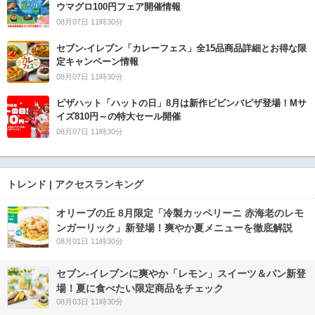
ウマグロ100円フェア開催情報
08月07日 11時30分
セブン‐イレブン「カレーフェス」全15品商品詳細とお得な限
定キャンペーン情報
08月07日 11時30分
ピザハット「ハットの日」8月は新作ビビンバピザ登場！Mサ
イズ810円～の特大セール開催
08月07日 11時30分
トレンド | アクセスランキング
オリーブの丘 8月限定「冷製カッペリーニ 赤海老のレモ
ンガーリック」新登場！爽やか夏メニューを徹底解説
08月01日 11時30分
セブン‐イレブンに爽やか「レモン」スイーツ＆パン新登
場！夏に食べたい限定商品をチェック
08月03日 11時30分