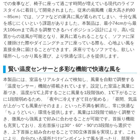
での食事など、椅子に座って過ごす時間が増えている現代のライフ
スタイルに着目して開発されました。従来の扇風機（最大高さ約80
～85cm）では、ソファなどの家具に風が遮られてしまい、十分な風
を感じにくいという課題がありました。本製品は、最小74cmから最
大106cmまで高さを調整できるハイポジション設計により、高い位
置からの送風が可能となり、家具に遮られることなく、ソファに深
く腰掛けた際やダイニングチェアに座っている際も、心地よい風を
直接全身に届けることができます。床座りでもソファでも、欲しい
場所へしっかり風を運び、より快適な涼しさを提供します。
賢い温度センサーと多彩な機能で快適な風を
本製品には、室温をリアルタイムで検知し、風量を自動で調整する
「温度センサー」機能が搭載されています。設定した室温と風量に
基づき、温度が1℃上昇するごとに風量を1段階強め、1℃下がるごと
に1段階弱めるため、「夜中に冷えすぎて目が覚める」「昼間、気温
が上がっても風量がそのまま」といった不満を解消し、常に快適な
「ちょうどいい」環境を提供します。風量は12段階で細かく調整で
き、微風から強風まで好みに合わせることが可能です。首振り機能
も充実しており、左右首振りは30°・60°・90°の3段階から選択で
き、上下首振と組み合わせることで3D立体首振を実現します。これ
により、自分のいる場所だけピンポイントで風を送ったり、部屋全