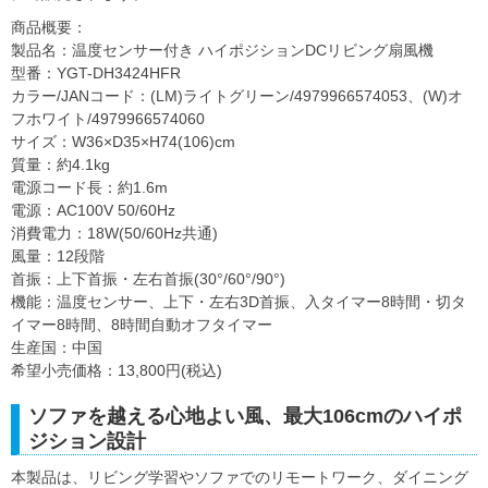
商品概要：
製品名：温度センサー付き ハイポジションDCリビング扇風機
型番：YGT-DH3424HFR
カラー/JANコード：(LM)ライトグリーン/4979966574053、(W)オ
フホワイト/4979966574060
サイズ：W36×D35×H74(106)cm
質量：約4.1kg
電源コード長：約1.6m
電源：AC100V 50/60Hz
消費電力：18W(50/60Hz共通)
風量：12段階
首振：上下首振・左右首振(30°/60°/90°)
機能：温度センサー、上下・左右3D首振、入タイマー8時間・切タ
イマー8時間、8時間自動オフタイマー
生産国：中国
希望小売価格：13,800円(税込)
ソファを越える心地よい風、最大106cmのハイポ
ジション設計
本製品は、リビング学習やソファでのリモートワーク、ダイニング