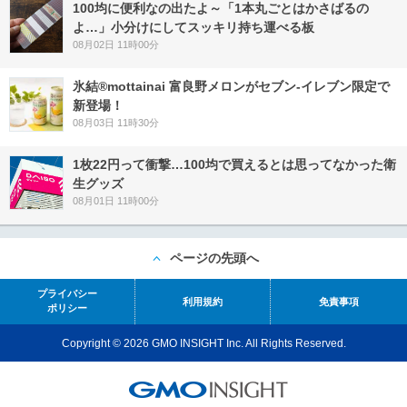
100均に便利なの出たよ～「1本丸ごとはかさばるの
よ…」小分けにしてスッキリ持ち運べる板
08月02日 11時00分
氷結®mottainai 富良野メロンがセブン‐イレブン限定で
新登場！
08月03日 11時30分
1枚22円って衝撃…100均で買えるとは思ってなかった衛
生グッズ
08月01日 11時00分
ページの先頭へ
プライバシー
利用規約
免責事項
ポリシー
Copyright © 2026 GMO INSIGHT Inc. All Rights Reserved.