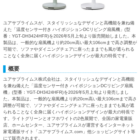
ユアサプライムスが、スタイリッシュなデザインと高機能を兼ね備
えた「温度センサー付き ハイポジションDCリビング扇風機」(型
番：YGT-DH3424HFR)を2026年5月上旬より販売開始しました。本
製品は、一般的な扇風機より約20cm高い最大106cmまで高さ調整が
可能で、ソファやダイニングチェアに座ったままでも風が遮られる
ことなく全身に届くハイポジションデザインが最大の特長です。
概要
ユアサプライムス株式会社は、スタイリッシュなデザインと高機能
を兼ね備えた「温度センサー付き ハイポジションDCリビング扇風
機」(型番：YGT-DH3424HFR)を2026年5月上旬より発売しまし
た。本製品は、一般的な扇風機より約20cm高い最大106cmまで高さ
調整が可能で、ソファやダイニングチェアに座ったままでも風が遮
られることなく全身に届くハイポジションデザインが最大の特長で
す。ライトグリーンとオフホワイトの2色展開で、全国の家電量販
店、ホームセンター、ユアサプライムスが運営するインターネット
家電通販サイト「ユアサプライムス.com」他ショッピングサイト等
にて販売されます。