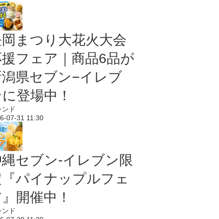
長岡まつり大花火大会
応援フェア｜商品6品が
新潟県セブン−イレブ
ンに登場中！
レンド
6-07-31 11:30
沖縄セブン‐イレブン限
定『パイナップルフェ
ア』開催中！
レンド