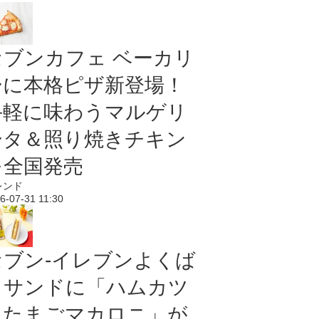
セブンカフェ ベーカリ
ーに本格ピザ新登場！
手軽に味わうマルゲリ
ータ＆照り焼きチキン
を全国発売
レンド
6-07-31 11:30
セブン‐イレブンよくば
りサンドに「ハムカツ
＆たまごマカロニ」が