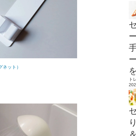
グネット）
ト
202