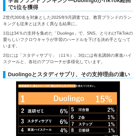
学習ブランドランキング—DuolingoがTikTok経由
で1位を獲得
Z世代300名を対象とした2025年9月調査では、教育ブランドのラン
キングも従来とは大きく異なる結果に。
1位は34％の支持を集めた「Duolingo」で、SNS、とりわけTikTokの
愛らしいフクロウキャラが学習のハードルを下げる決め手となって
います。
2位には「スタディサプリ」（11％）、3位には有名講師の東進ハイ
スクールと、各社のアプローチが多様化しています。
Duolingoとスタディサプリ、その支持理由の違い