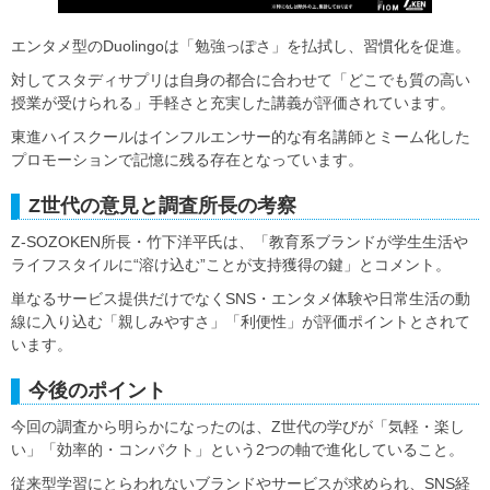
エンタメ型のDuolingoは「勉強っぽさ」を払拭し、習慣化を促進。
対してスタディサプリは自身の都合に合わせて「どこでも質の高い
授業が受けられる」手軽さと充実した講義が評価されています。
東進ハイスクールはインフルエンサー的な有名講師とミーム化した
プロモーションで記憶に残る存在となっています。
Z世代の意見と調査所長の考察
Z-SOZOKEN所長・竹下洋平氏は、「教育系ブランドが学生生活や
ライフスタイルに“溶け込む”ことが支持獲得の鍵」とコメント。
単なるサービス提供だけでなくSNS・エンタメ体験や日常生活の動
線に入り込む「親しみやすさ」「利便性」が評価ポイントとされて
います。
今後のポイント
今回の調査から明らかになったのは、Z世代の学びが「気軽・楽し
い」「効率的・コンパクト」という2つの軸で進化していること。
従来型学習にとらわれないブランドやサービスが求められ、SNS経