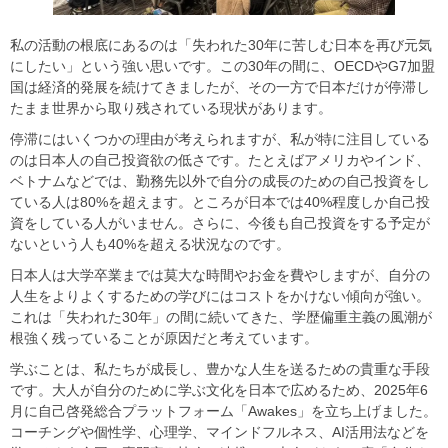
​​私の活動の根底にあるのは「失われた30年に苦しむ日本を再び元気
にしたい」という強い思いです。この30年の間に、OECDやG7加盟
国は経済的発展を続けてきましたが、その一方で日本だけが停滞し
たまま世界から取り残されている現状があります。​
​​停滞にはいくつかの理由が考えられますが、私が特に注目している
のは日本人の自己投資欲の低さです。たとえばアメリカやインド、
ベトナムなどでは、勤務先以外で自分の成長のための自己投資をし
ている人は80%を超えます。ところが日本では40%程度しか自己投
資をしている人がいません。さらに、今後も自己投資をする予定が
ないという人も40%を超える状況なのです。​
​​日本人は大学卒業までは莫大な時間やお金を費やしますが、自分の
人生をよりよくするための学びにはコストをかけない傾向が強い。
これは「失われた30年」の間に続いてきた、学歴偏重主義の風潮が
根強く残っていることが原因だと考えています。​
​​学ぶことは、私たちが成長し、豊かな人生を送るための貴重な手段
です。大人が自分のために学ぶ文化を日本で広めるため、2025年6
月に自己啓発総合プラットフォーム「Awakes」を立ち上げました。
コーチングや個性学、心理学、マインドフルネス、AI活用法などを