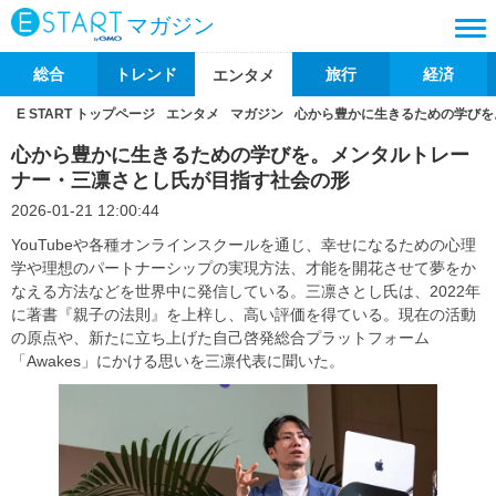
マガジン
総合
トレンド
旅行
経済
エンタメ
E START トップページ
エンタメ
マガジン
​​心から豊かに生きるための学び
​​心から豊かに生きるための学びを。メンタルトレー
ナー・三凛さとし氏が目指す社会の形​
2026-01-21 12:00:44
​​YouTubeや各種オンラインスクールを通じ、幸せになるための心理
学や理想のパートナーシップの実現方法、才能を開花させて夢をか
なえる方法などを世界中に発信している。三凛さとし氏は、2022年
に著書『親子の法則』を上梓し、高い評価を得ている。現在の活動
の原点や、新たに立ち上げた自己啓発総合プラットフォーム
「Awakes」にかける思いを三凛代表に聞いた。​