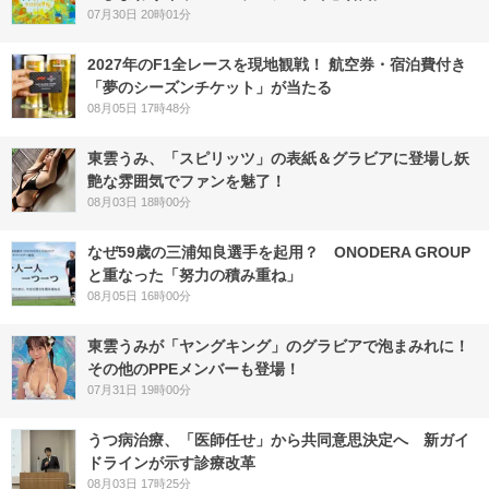
07月30日 20時01分
2027年のF1全レースを現地観戦！ 航空券・宿泊費付き
「夢のシーズンチケット」が当たる
08月05日 17時48分
東雲うみ、「スピリッツ」の表紙＆グラビアに登場し妖
艶な雰囲気でファンを魅了！
08月03日 18時00分
なぜ59歳の三浦知良選手を起用？ ONODERA GROUP
と重なった「努力の積み重ね」
08月05日 16時00分
東雲うみが「ヤングキング」のグラビアで泡まみれに！
その他のPPEメンバーも登場！
07月31日 19時00分
うつ病治療、「医師任せ」から共同意思決定へ 新ガイ
ドラインが示す診療改革
08月03日 17時25分