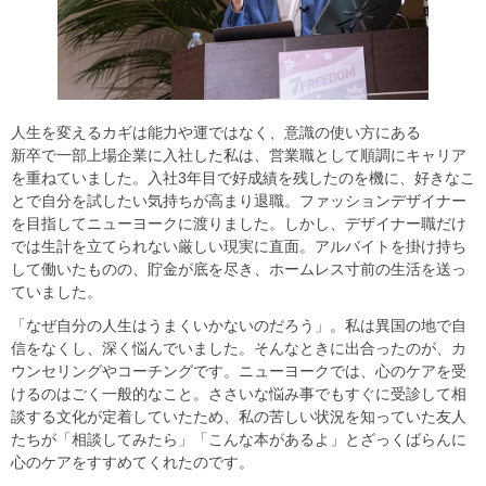
​​人生を変えるカギは能力や運ではなく、意識の使い方にある​
​​新卒で一部上場企業に入社した私は、営業職として順調にキャリア
を重ねていました。入社3年目で好成績を残したのを機に、好きなこ
とで自分を試したい気持ちが高まり退職。ファッションデザイナー
を目指してニューヨークに渡りました。しかし、デザイナー職だけ
では生計を立てられない厳しい現実に直面。アルバイトを掛け持ち
して働いたものの、貯金が底を尽き、ホームレス寸前の生活を送っ
ていました。​
​​「なぜ自分の人生はうまくいかないのだろう」。私は異国の地で自
信をなくし、深く悩んでいました。そんなときに出合ったのが、カ
ウンセリングやコーチングです。ニューヨークでは、心のケアを受
けるのはごく一般的なこと。ささいな悩み事でもすぐに受診して相
談する文化が定着していたため、私の苦しい状況を知っていた友人
たちが「相談してみたら」「こんな本があるよ」とざっくばらんに
心のケアをすすめてくれたのです。​