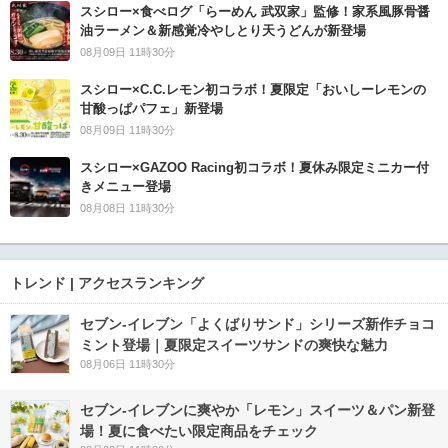
スシロー×食べログ「らーめん 武双家」監修！家系風豚骨醤
油ラーメン＆新感覚冷やしとり天うどんが新登場
08月09日 11時30分
スシロー×C.C.レモン初コラボ！夏限定「おいしーレモンの
甘酸っぱパフェ」新登場
08月09日 11時30分
スシロー×GAZOO Racing初コラボ！夏休み限定ミニカー付
きメニュー登場
08月08日 11時30分
トレンド | アクセスランキング
セブン‐イレブン「よくばりサンド」シリーズ新作チョコ
ミント登場｜夏限定スイーツサンドの爽快な魅力
08月06日 11時30分
セブン‐イレブンに爽やか「レモン」スイーツ＆パン新登
場！夏に食べたい限定商品をチェック