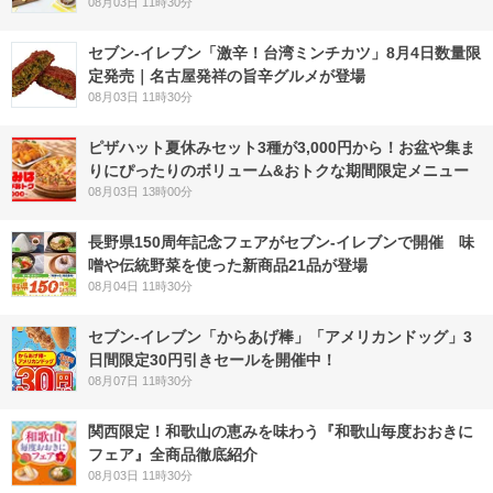
08月03日 11時30分
セブン-イレブン「激辛！台湾ミンチカツ」8月4日数量限
定発売｜名古屋発祥の旨辛グルメが登場
08月03日 11時30分
ピザハット夏休みセット3種が3,000円から！お盆や集ま
りにぴったりのボリューム&おトクな期間限定メニュー
08月03日 13時00分
長野県150周年記念フェアがセブン-イレブンで開催 味
噌や伝統野菜を使った新商品21品が登場
08月04日 11時30分
セブン‐イレブン「からあげ棒」「アメリカンドッグ」3
日間限定30円引きセールを開催中！
08月07日 11時30分
関西限定！和歌山の恵みを味わう『和歌山毎度おおきに
フェア』全商品徹底紹介
08月03日 11時30分