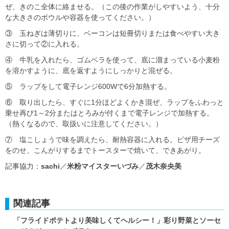
ぜ、きのこ全体に絡ませる。（この後の作業がしやすいよう、十分
な大きさのボウルや容器を使ってください。）
③ 玉ねぎは薄切りに、ベーコンは短冊切りまたは食べやすい大き
さに切って②に入れる。
④ 牛乳を入れたら、ゴムベラを使って、底に溜まっている小麦粉
を溶かすように、底を返すようにしっかりと混ぜる。
⑤ ラップをして電子レンジ600Wで6分加熱する。
⑥ 取り出したら、すぐに1分ほどよくかき混ぜ、ラップをふわっと
乗せ再び1～2分またはとろみが付くまで電子レンジで加熱する。
（熱くなるので、取扱いに注意してください。）
⑦ 塩こしょうで味を調えたら、耐熱容器に入れる。ピザ用チーズ
をのせ、こんがりするまでトースターで焼いて、できあがり。
記事協力：
sachi
／
米粉マイスターいづみ
／
茂木奈央美
関連記事
「フライドポテトより美味しくてヘルシー！」彩り野菜とソーセ