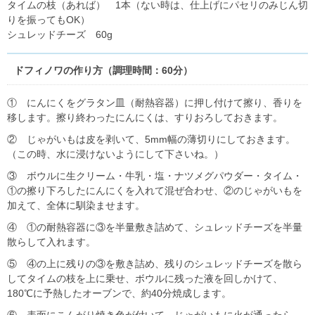
タイムの枝（あれば） 1本（ない時は、仕上げにパセリのみじん切
りを振ってもOK）
シュレッドチーズ 60g
ドフィノワの作り方（調理時間：60分）
① にんにくをグラタン皿（耐熱容器）に押し付けて擦り、香りを
移します。擦り終わったにんにくは、すりおろしておきます。
② じゃがいもは皮を剥いて、5mm幅の薄切りにしておきます。
（この時、水に浸けないようにして下さいね。）
③ ボウルに生クリーム・牛乳・塩・ナツメグパウダー・タイム・
①の擦り下ろしたにんにくを入れて混ぜ合わせ、②のじゃがいもを
加えて、全体に馴染ませます。
④ ①の耐熱容器に③を半量敷き詰めて、シュレッドチーズを半量
散らして入れます。
⑤ ④の上に残りの③を敷き詰め、残りのシュレッドチーズを散ら
してタイムの枝を上に乗せ、ボウルに残った液を回しかけて、
180℃に予熱したオーブンで、約40分焼成します。
⑥ 表面にこんがり焼き色が付いて、じゃがいもに火が通ったら、