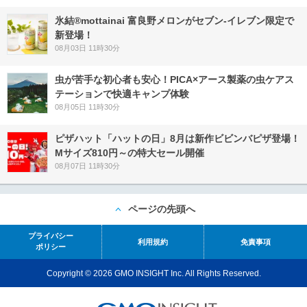
氷結®mottainai 富良野メロンがセブン‐イレブン限定で
新登場！
08月03日 11時30分
虫が苦手な初心者も安心！PICA×アース製薬の虫ケアス
テーションで快適キャンプ体験
08月05日 11時30分
ピザハット「ハットの日」8月は新作ビビンバピザ登場！
Mサイズ810円～の特大セール開催
08月07日 11時30分
ページの先頭へ
プライバシー
利用規約
免責事項
ポリシー
Copyright © 2026 GMO INSIGHT Inc. All Rights Reserved.