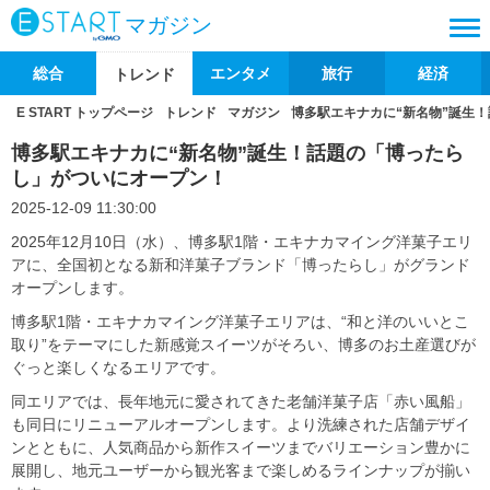
マガジン
総合
エンタメ
旅行
経済
トレンド
E START トップページ
トレンド
マガジン
博多駅エキナカに“新名物”誕生
博多駅エキナカに“新名物”誕生！話題の「博ったら
し」がついにオープン！
2025-12-09 11:30:00
2025年12月10日（水）、博多駅1階・エキナカマイング洋菓子エリ
アに、全国初となる新和洋菓子ブランド「博ったらし」がグランド
オープンします。
博多駅1階・エキナカマイング洋菓子エリアは、“和と洋のいいとこ
取り”をテーマにした新感覚スイーツがそろい、博多のお土産選びが
ぐっと楽しくなるエリアです。
同エリアでは、長年地元に愛されてきた老舗洋菓子店「赤い風船」
も同日にリニューアルオープンします。より洗練された店舗デザイ
ンとともに、人気商品から新作スイーツまでバリエーション豊かに
展開し、地元ユーザーから観光客まで楽しめるラインナップが揃い