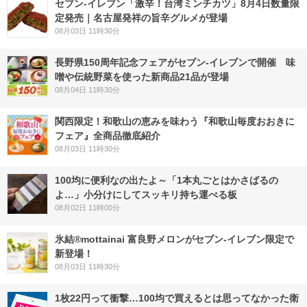
セブン-イレブン「激辛！台湾ミンチカツ」8月4日数量限
定発売｜名古屋発祥の旨辛グルメが登場
08月03日 11時30分
長野県150周年記念フェアがセブン-イレブンで開催 味
噌や伝統野菜を使った新商品21品が登場
08月04日 11時30分
関西限定！和歌山の恵みを味わう『和歌山毎度おおきに
フェア』全商品徹底紹介
08月03日 11時30分
100均に便利なの出たよ～「1本丸ごとはかさばるの
よ…」小分けにしてスッキリ持ち運べる板
08月02日 11時00分
氷結®mottainai 富良野メロンがセブン‐イレブン限定で
新登場！
08月03日 11時30分
1枚22円って衝撃…100均で買えるとは思ってなかった衛