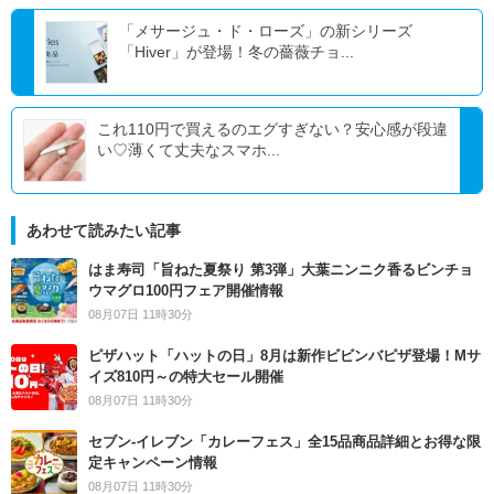
「メサージュ・ド・ローズ」の新シリーズ
「Hiver」が登場！冬の薔薇チョ...
これ110円で買えるのエグすぎない？安心感が段違
い♡薄くて丈夫なスマホ...
あわせて読みたい記事
はま寿司「旨ねた夏祭り 第3弾」大葉ニンニク香るビンチョ
ウマグロ100円フェア開催情報
08月07日 11時30分
ピザハット「ハットの日」8月は新作ビビンバピザ登場！Mサ
イズ810円～の特大セール開催
08月07日 11時30分
セブン‐イレブン「カレーフェス」全15品商品詳細とお得な限
定キャンペーン情報
08月07日 11時30分