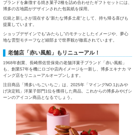
ブランドを象徴する焼き菓子2種を詰め合わせたギフトセットには、
博多の古地図がデザインされた包装紙を採用。
伝統と新しさが混在する“新たな博多土産”として、持ち帰る喜びも
提案しています。
ショップデザインでも“みたらし”のモチッとしたイメージや、夢心
地な雲型モチーフなど細部まで世界観が徹底されています。
老舗店「赤い風船」もリニューアル！
1968年創業、長崎県佐世保発の老舗洋菓子ブランド「赤い風船」
も、創業57年を機にロゴや店内イメージを一新し、博多エキナカ マ
イング店をリニューアルオープンします。
注目商品「博多いちごいちご」は、2025年「マイングNO.1おみや
げ決定戦」洋菓子部門1位を獲得した商品。これからの博多みやげシ
ーンのアイコン商品となるでしょう。