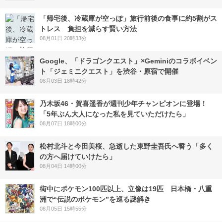
「帰宅後、冷蔵庫が空っぽ」旅行前後の食事に約5割がス
トレス 負担を減らす賢い方法
08月01日 20時33分
Google、「ドラゴンクエスト」×Geminiのコラボイベン
ト「ジェミニクエスト」を渋谷・原宿で開催
08月03日 18時42分
乃木坂46・賀喜遥香が週刊少年チャンピオンに登場！
「5年ぶん大人になった私を見ていただけたら」
08月07日 18時00分
松村北斗と今田美桜、急逝した東野圭吾氏へ誓う「多く
の方へ届けていけたら」
08月04日 14時00分
街中にポケモン100匹以上、立像は19匹 日本橋・八重
洲で“伝説のポケモン”を巡る謎解き
08月05日 15時55分