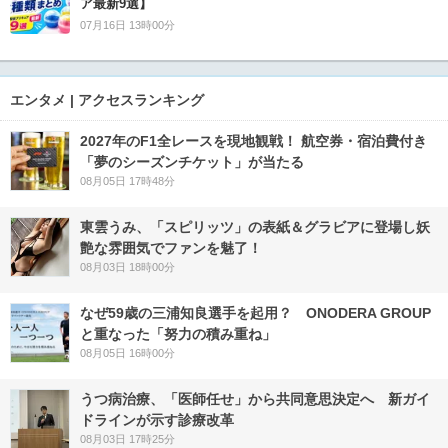
ア最新9選】
07月16日 13時00分
エンタメ | アクセスランキング
2027年のF1全レースを現地観戦！ 航空券・宿泊費付き
「夢のシーズンチケット」が当たる
08月05日 17時48分
東雲うみ、「スピリッツ」の表紙＆グラビアに登場し妖
艶な雰囲気でファンを魅了！
08月03日 18時00分
なぜ59歳の三浦知良選手を起用？ ONODERA GROUP
と重なった「努力の積み重ね」
08月05日 16時00分
うつ病治療、「医師任せ」から共同意思決定へ 新ガイ
ドラインが示す診療改革
08月03日 17時25分