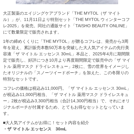
大正製薬のエイジングケアブランド「THE MYTOL（ザ マイト
ル）」が、11月11日より特別セット「THE MYTOL ウィンターコフ
レ2025」を発売。同社の通販サイト「TAISHO BEAUTY ONLINE」
にて数量限定で販売されます。
1年の締めくくりに「THE MYTOL」が贈るコフレは、発売から3周
年を迎え、累計販売本数50万本を突破した大人気アイテムの先行美
容液「ザ マイトル エッセンス 30mL」本品と、2025年4月に期間限
定で販売し、好評につき10月より再度期間限定で販売中の「ザ マイ
トル 薬用マスク ドライレスキュー」2枚に、雪の世界をイメージし
たオリジナルの「スノーツイードポーチ」を加えた、この冬限りの
特別なセットです。
コフレの価格は税込み11,000円。「ザ マイトル エッセンス 30mL」
が税込み11,000円相当、「ザ マイトル 薬用マスク ドライレスキュ
ー」2枚が税込み3,300円相当（合計14,300円相当）で、それにオリ
ジナルポーチが付属するため、とてもお得なセットとなっていま
す。
■大人気アイテムがお得に！セット内容を紹介
・ザ マイトル エッセンス 30mL