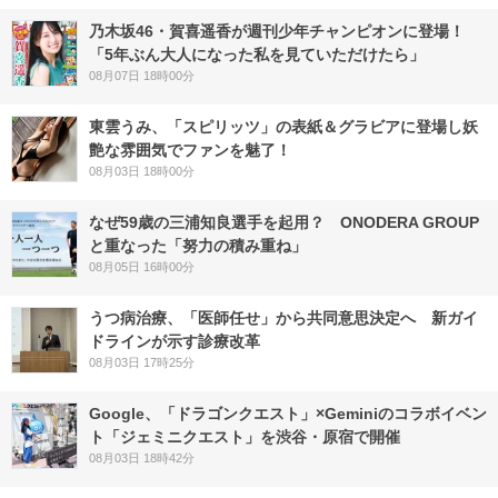
乃木坂46・賀喜遥香が週刊少年チャンピオンに登場！
「5年ぶん大人になった私を見ていただけたら」
08月07日 18時00分
東雲うみ、「スピリッツ」の表紙＆グラビアに登場し妖
艶な雰囲気でファンを魅了！
08月03日 18時00分
なぜ59歳の三浦知良選手を起用？ ONODERA GROUP
と重なった「努力の積み重ね」
08月05日 16時00分
うつ病治療、「医師任せ」から共同意思決定へ 新ガイ
ドラインが示す診療改革
08月03日 17時25分
Google、「ドラゴンクエスト」×Geminiのコラボイベン
ト「ジェミニクエスト」を渋谷・原宿で開催
08月03日 18時42分