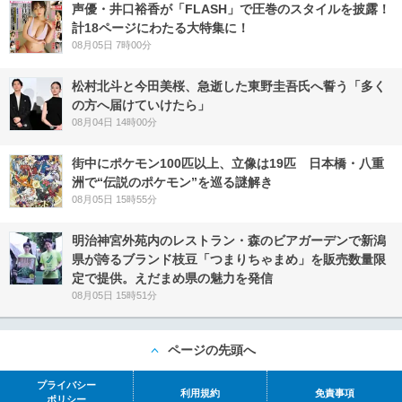
声優・井口裕香が「FLASH」で圧巻のスタイルを披露！
計18ページにわたる大特集に！
08月05日 7時00分
松村北斗と今田美桜、急逝した東野圭吾氏へ誓う「多く
の方へ届けていけたら」
08月04日 14時00分
街中にポケモン100匹以上、立像は19匹 日本橋・八重
洲で“伝説のポケモン”を巡る謎解き
08月05日 15時55分
明治神宮外苑内のレストラン・森のビアガーデンで新潟
県が誇るブランド枝豆「つまりちゃまめ」を販売数量限
定で提供。えだまめ県の魅力を発信
08月05日 15時51分
ページの先頭へ
プライバシー
利用規約
免責事項
ポリシー