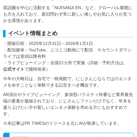
英語圏を中心に活動する「NIJISANJI EN」など、グローバル展開に
も力を入れており、新旧問わず常に新しい推しやお気に入りが見つ
かる環境があります。
イベント情報まとめ
・開催日程：2025年12月31日～2026年1月1日
・配信媒体：YouTube、ニコニコ動画にて配信 ※カウントダウン
ライブは冒頭以降有料
・ライブビューイング：全国22カ所で実施（詳細・予約方法は、
公式サイト
で随時発表）
今年の大晦日は、自宅で・映画館で、にじさんじならではのエンタ
メを余すことなく体験できる記念すべき機会です。
AR演出やライブビューイング、参加型バラエティ特番など業界最先
端の要素が凝縮されており、にじさんじファンだけでなく、年末を
盛り上げたい方や新しいエンタメ体験を求める方にもおすすめで
す。
※本記事はPR TIMESのリリースを元にAIが執筆しています。