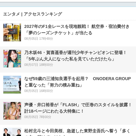
エンタメ | アクセスランキング
2027年のF1全レースを現地観戦！ 航空券・宿泊費付き
「夢のシーズンチケット」が当たる
08月05日 17時48分
乃木坂46・賀喜遥香が週刊少年チャンピオンに登場！
「5年ぶん大人になった私を見ていただけたら」
08月07日 18時00分
なぜ59歳の三浦知良選手を起用？ ONODERA GROUP
と重なった「努力の積み重ね」
08月05日 16時00分
声優・井口裕香が「FLASH」で圧巻のスタイルを披露！
計18ページにわたる大特集に！
08月05日 7時00分
松村北斗と今田美桜、急逝した東野圭吾氏へ誓う「多く