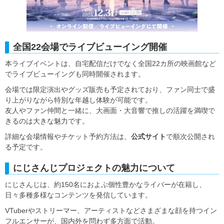
全国22会場でライブビューイング開催
本ライブイベントは、自宅配信だけでなく全国22カ所の映画館など
でライブビューイングも同時開催されます。
会場では限定演出やグッズ販売も予定されており、ファン同士で盛
り上がりながら特別な年越し体験が可能です。
友人やファン仲間と一緒に、大画面・大音響で推しの活躍を満喫で
きるのは大きな魅力です。
詳細な会場情報やチケット予約方法は、
公式サイト
で順次公開され
る予定です。
にじさんじプロジェクトの魅力について
にじさんじは、約150名におよぶ個性豊かなライバーが在籍し、
日々多種多様なコンテンツを発信しています。
VTuberやストリーマー、アーティストなどさまざまな顔を持つイン
フルエンサーが、国内外を問わず多方面で活動。