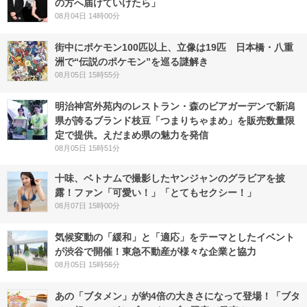
の方へ届けていけたら」
08月04日 14時00分
街中にポケモン100匹以上、立像は19匹 日本橋・八重
洲で“伝説のポケモン”を巡る謎解き
08月05日 15時55分
明治神宮外苑内のレストラン・森のビアガーデンで新潟
県が誇るブランド枝豆「つまりちゃまめ」を販売数量限
定で提供。えだまめ県の魅力を発信
08月05日 15時51分
十味、ベトナムで撮影したヤンジャンのグラビアを披
露！ファン「可愛い！」「とてもセクシー！」
08月07日 15時00分
気候変動の「緩和」と「適応」をテーマとしたイベント
が渋谷で開催！東急不動産が様々な企業と協力
08月05日 15時56分
あの「ブタメン」が約4倍の大きさになって登場！「ブタ