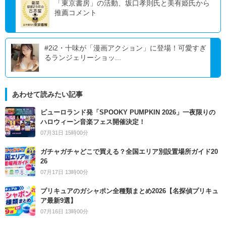
「東京書房」の活動、坂口孝則氏と美有姫氏から
推薦コメント
#2i2・十味が「漫画アクション」に登場！可愛すぎ
るランジェリーショッ...
あわせて読みたい記事
ピューロランド発「SPOOKY PUMPKIN 2026」一夜限りの
ハロウィーン音楽フェス開催決定！
07月31日 15時00分
ガチャガチャどこで買える？全国エリア別設置場所ガイド20
26
07月17日 13時00分
プリキュアのガシャポン全種類まとめ2026【名探偵プリキュ
ア最新9選】
07月16日 13時00分