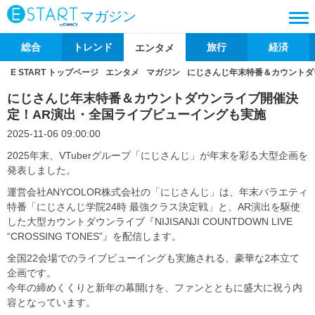
マガジン
総合
トレンド
旅行
経済
エンタメ
E START トップページ
エンタメ
マガジン
にじさんじ年末特番＆カウントダ
にじさんじ年末特番＆カウントダウンライブ開催決
定！AR演出・全国ライブビューイングも実施
2025-11-06 09:00:00
2025年末、VTuberグループ「にじさんじ」が年末を彩る大型企画を
発表しました。
運営会社ANYCOLOR株式会社の「にじさんじ」は、年末バラエティ
特番「にじさんじ学院24時 最強クラス決定戦」と、AR演出を駆使
した大型カウントダウンライブ『NIJISANJI COUNTDOWN LIVE
“CROSSING TONES”』を配信します。
全国22会場でのライブビューイングも実施される、豪華な2本立て
企画です。
今年の締めくくりと新年の幕開けを、ファンとともに盛大に祝う内
容となっています。