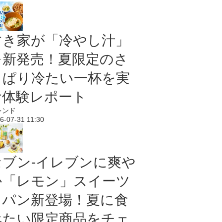
すき家が「冷やし汁」
を新発売！夏限定のさ
っぱり冷たい一杯を実
食体験レポート
レンド
6-07-31 11:30
セブン‐イレブンに爽や
か「レモン」スイーツ
＆パン新登場！夏に食
べたい限定商品をチェ