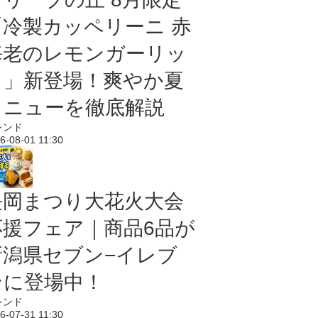
「冷製カッペリーニ 赤
海老のレモンガーリッ
ク」新登場！爽やか夏
メニューを徹底解説
レンド
6-08-01 11:30
長岡まつり大花火大会
応援フェア｜商品6品が
新潟県セブン−イレブ
ンに登場中！
レンド
6-07-31 11:30