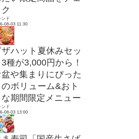
ック
レンド
6-08-03 11:30
ピザハット夏休みセッ
3種が3,000円から！
お盆や集まりにぴった
りのボリューム&おト
クな期間限定メニュー
レンド
6-08-03 13:00
はま寿司「国産生さば