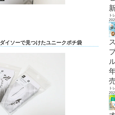
ト
202
ダイソーで見つけたユニークポチ袋
ル
ト
202