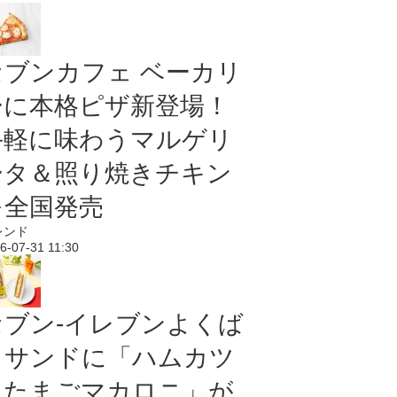
セブンカフェ ベーカリ
ーに本格ピザ新登場！
手軽に味わうマルゲリ
ータ＆照り焼きチキン
を全国発売
レンド
6-07-31 11:30
セブン‐イレブンよくば
りサンドに「ハムカツ
＆たまごマカロニ」が