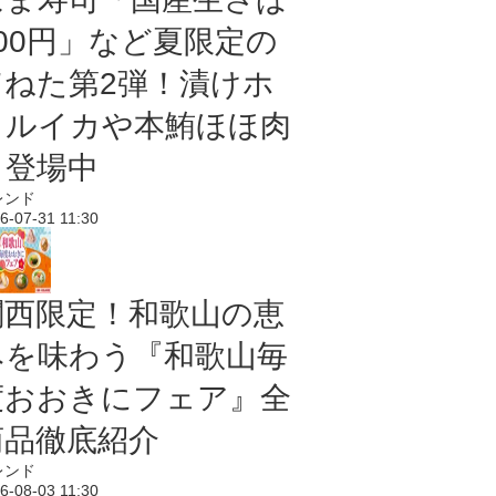
100円」など夏限定の
旨ねた第2弾！漬けホ
タルイカや本鮪ほほ肉
も登場中
レンド
6-07-31 11:30
関西限定！和歌山の恵
みを味わう『和歌山毎
度おおきにフェア』全
商品徹底紹介
レンド
6-08-03 11:30