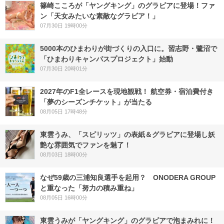
篠崎こころが「ヤングキング」のグラビアに登場！ファ
ン「天女みたいな素敵なグラビア！」
07月30日 19時00分
5000本のひまわりが街づくりの入口に。習志野・鷺沼で
「ひまわりキャンパスプロジェクト」始動
07月30日 20時01分
2027年のF1全レースを現地観戦！ 航空券・宿泊費付き
「夢のシーズンチケット」が当たる
08月05日 17時48分
東雲うみ、「スピリッツ」の表紙＆グラビアに登場し妖
艶な雰囲気でファンを魅了！
08月03日 18時00分
なぜ59歳の三浦知良選手を起用？ ONODERA GROUP
と重なった「努力の積み重ね」
08月05日 16時00分
東雲うみが「ヤングキング」のグラビアで泡まみれに！