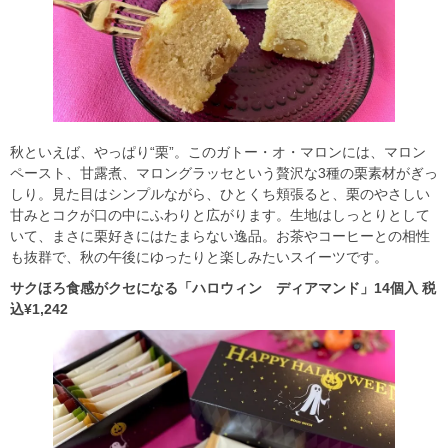
秋といえば、やっぱり“栗”。このガトー・オ・マロンには、マロン
ペースト、甘露煮、マロングラッセという贅沢な3種の栗素材がぎっ
しり。見た目はシンプルながら、ひとくち頬張ると、栗のやさしい
甘みとコクが口の中にふわりと広がります。生地はしっとりとして
いて、まさに栗好きにはたまらない逸品。お茶やコーヒーとの相性
も抜群で、秋の午後にゆったりと楽しみたいスイーツです。
サクほろ食感がクセになる「ハロウィン ディアマンド」14個入 税
込¥1,242