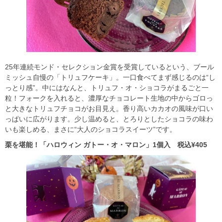
25年連続モンド・セレクション金賞を受賞しているという、ブール
ミッシュ自慢の「トリュフケーキ」。一口食べてまず感じるのは“し
っとり感”。中にはなんと、トリュフ・オ・ショコラがまるごと一
粒！フォークを入れると、濃厚なチョコレート生地の中からゴロっ
と大きなトリュフチョコがお目見え。香り高いカカオの風味が口い
っぱいに広がります。少し温めると、とろりとしたショコラの味わ
いも楽しめる、まさに“大人のショコラスイーツ”です。
栗を堪能！「ハロウィン ガトー・オ・マロン」1個入 税込¥405