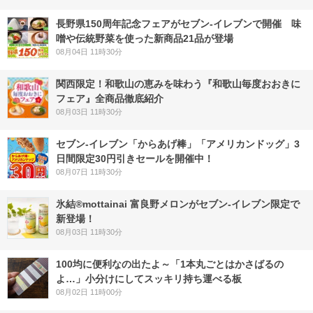
長野県150周年記念フェアがセブン-イレブンで開催 味
噌や伝統野菜を使った新商品21品が登場
08月04日 11時30分
関西限定！和歌山の恵みを味わう『和歌山毎度おおきに
フェア』全商品徹底紹介
08月03日 11時30分
セブン‐イレブン「からあげ棒」「アメリカンドッグ」3
日間限定30円引きセールを開催中！
08月07日 11時30分
氷結®mottainai 富良野メロンがセブン‐イレブン限定で
新登場！
08月03日 11時30分
100均に便利なの出たよ～「1本丸ごとはかさばるの
よ…」小分けにしてスッキリ持ち運べる板
08月02日 11時00分