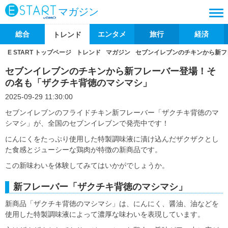
マガジン
総合
エンタメ
旅行
経済
トレンド
E START トップページ
トレンド
マガジン
セブンイレブンのチキンから新フ
セブンイレブンのチキンから新フレーバー登場！そ
の名も「ザクチキ背徳のマシマシ」
2025-09-29 11:30:00
セブンイレブンのフライドチキン新フレーバー「ザクチキ背徳のマ
シマシ」が、全国のセブンイレブンで発売中です！
にんにくをたっぷり使用した特製調味液に漬け込んだザクザクとし
た食感とジューシーな鶏肉が特徴の新商品です。
この新味わいを体験してみてはいかがでしょうか。
新フレーバー「ザクチキ背徳のマシマシ」
新商品「ザクチキ背徳のマシマシ」は、にんにく、醤油、油などを
使用した特製調味液によって濃厚な味わいを表現しています。