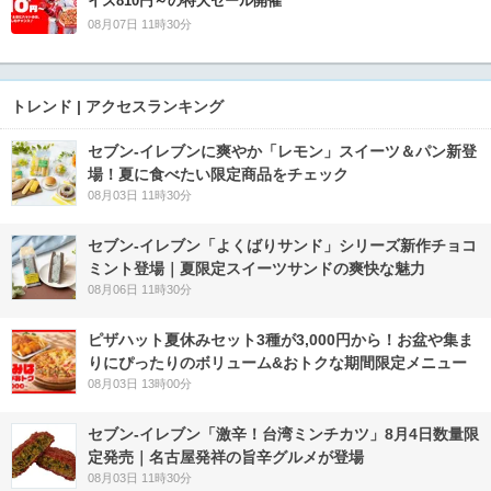
イズ810円～の特大セール開催
08月07日 11時30分
トレンド | アクセスランキング
セブン‐イレブンに爽やか「レモン」スイーツ＆パン新登
場！夏に食べたい限定商品をチェック
08月03日 11時30分
セブン‐イレブン「よくばりサンド」シリーズ新作チョコ
ミント登場｜夏限定スイーツサンドの爽快な魅力
08月06日 11時30分
ピザハット夏休みセット3種が3,000円から！お盆や集ま
りにぴったりのボリューム&おトクな期間限定メニュー
08月03日 13時00分
セブン-イレブン「激辛！台湾ミンチカツ」8月4日数量限
定発売｜名古屋発祥の旨辛グルメが登場
08月03日 11時30分