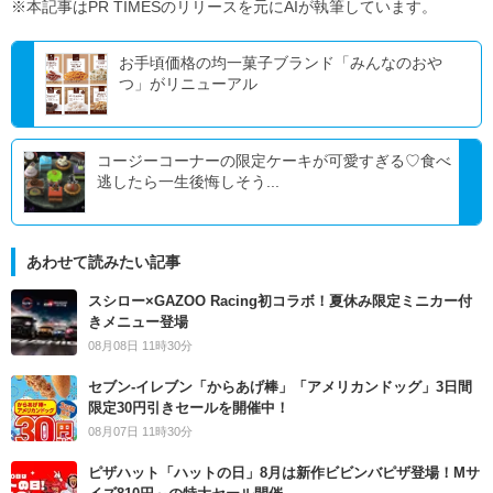
※本記事はPR TIMESのリリースを元にAIが執筆しています。
お手頃価格の均一菓子ブランド「みんなのおや
つ」がリニューアル
コージーコーナーの限定ケーキが可愛すぎる♡食べ
逃したら一生後悔しそう...
あわせて読みたい記事
スシロー×GAZOO Racing初コラボ！夏休み限定ミニカー付
きメニュー登場
08月08日 11時30分
セブン‐イレブン「からあげ棒」「アメリカンドッグ」3日間
限定30円引きセールを開催中！
08月07日 11時30分
ピザハット「ハットの日」8月は新作ビビンバピザ登場！Mサ