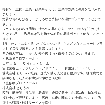
毎食で、主食・主菜・副菜をそろえ、主菜や副菜に海藻を取り入れ
ましょう。
海苔や青のりは巻く・かけるなど手軽に料理にプラスすることがで
きます。
ワカメやあおさは簡単に汁ものの具になり、めかぶやもずくはそれ
だけで1品に、塩昆布は和え物や炒め物に調味料として使うことがで
きます。
1度にたくさん食べるものではないので、さまざまなメニューにプラ
スして毎食で摂ることを意識しましょう。
その積み重ねが、美しい髪や抜け毛・白髪予防につながります。
＜執筆者プロフィール＞
山本 ともよ（やまもと・ともよ）
管理栄養士・サプリメントアドバイザー・食生活アドバイザー。
株式会社 とらうべ 社員。企業で働く人の食と健康指導。糖尿病など
疾病をもった人の食生活指導など活動中
＜監修者プロフィール＞
株式会社 とらうべ
医師・助産師・保健師・看護師・管理栄養士・心理学者・精神保健
福祉士など専門家により、医療・健康に関連する情報について、信
頼性の確認・検証サービスを提供