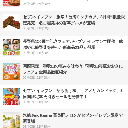
08月03日 13時00分
セブン-イレブン「激辛！台湾ミンチカツ」8月4日数量限
定発売｜名古屋発祥の旨辛グルメが登場
08月03日 11時30分
長野県150周年記念フェアがセブン-イレブンで開催 味
噌や伝統野菜を使った新商品21品が登場
08月04日 11時30分
関西限定！和歌山の恵みを味わう『和歌山毎度おおきに
フェア』全商品徹底紹介
08月03日 11時30分
セブン‐イレブン「からあげ棒」「アメリカンドッグ」3
日間限定30円引きセールを開催中！
08月07日 11時30分
氷結®mottainai 富良野メロンがセブン‐イレブン限定で
新登場！
08月03日 11時30分