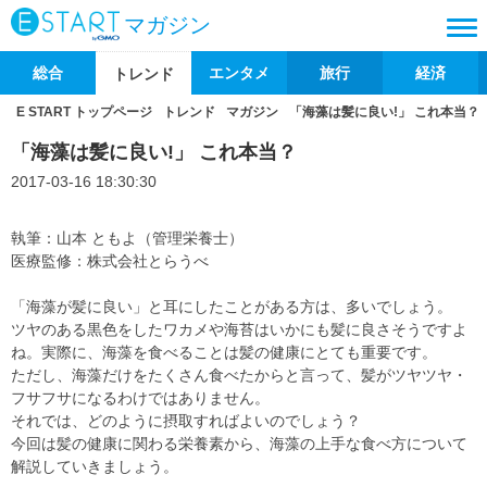
マガジン
総合
エンタメ
旅行
経済
トレンド
E START トップページ
トレンド
マガジン
「海藻は髪に良い!」 これ本当？
「海藻は髪に良い!」 これ本当？
2017-03-16 18:30:30
執筆：山本 ともよ（管理栄養士）
医療監修：株式会社とらうべ
「海藻が髪に良い」と耳にしたことがある方は、多いでしょう。
ツヤのある黒色をしたワカメや海苔はいかにも髪に良さそうですよ
ね。実際に、海藻を食べることは髪の健康にとても重要です。
ただし、海藻だけをたくさん食べたからと言って、髪がツヤツヤ・
フサフサになるわけではありません。
それでは、どのように摂取すればよいのでしょう？
今回は髪の健康に関わる栄養素から、海藻の上手な食べ方について
解説していきましょう。