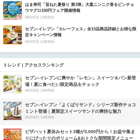
はま寿司「旨ねた夏祭り 第3弾」大葉ニンニク香るビンチョ
ウマグロ100円フェア開催情報
08月07日 11時30分
セブン‐イレブン「カレーフェス」全15品商品詳細とお得な限
定キャンペーン情報
08月07日 11時30分
トレンド | アクセスランキング
セブン‐イレブンに爽やか「レモン」スイーツ＆パン新登
場！夏に食べたい限定商品をチェック
08月03日 11時30分
セブン‐イレブン「よくばりサンド」シリーズ新作チョコ
ミント登場｜夏限定スイーツサンドの爽快な魅力
08月06日 11時30分
ピザハット夏休みセット3種が3,000円から！お盆や集ま
りにぴったりのボリューム&おトクな期間限定メニュー